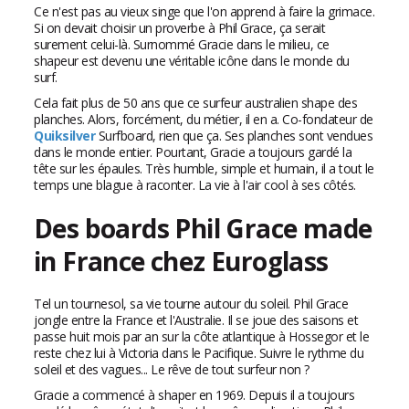
Ce n'est pas au vieux singe que l'on apprend à faire la grimace.
Si on devait choisir un proverbe à Phil Grace, ça serait
surement celui-là. Surnommé Gracie dans le milieu, ce
shapeur est devenu une véritable icône dans le monde du
surf
.
Cela fait plus de 50 ans que ce surfeur australien shape des
planches. Alors, forcément, du métier, il en a. Co-fondateur de
Quiksilver
Surfboard, rien que ça. Ses planches sont vendues
dans le monde entier. Pourtant, Gracie a toujours gardé la
tête sur les épaules. Très humble, simple et humain, il a tout le
temps une blague à raconter. La vie à l'air cool à ses côtés.
Des boards Phil Grace made
in France chez Euroglass
Tel un tournesol, sa vie tourne autour du soleil. Phil Grace
jongle entre la France et l'Australie. Il se joue des saisons et
passe huit mois par an sur la côte atlantique à Hossegor et le
reste chez lui à Victoria dans le Pacifique. Suivre le rythme du
soleil et des vagues... Le rêve de tout surfeur non ?
Gracie a commencé à shaper en 1969. Depuis il a toujours