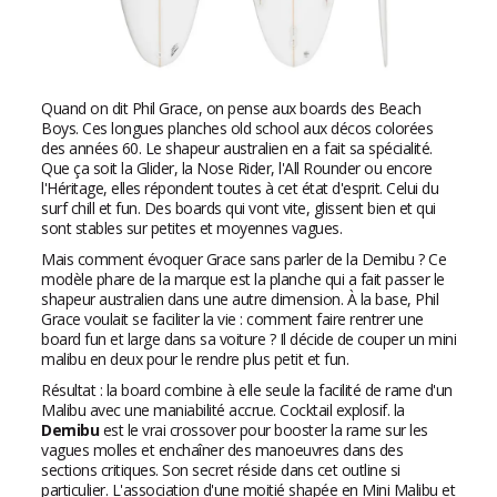
Quand on dit Phil Grace, on pense aux boards des Beach
Boys. Ces longues planches old school aux décos colorées
des années 60. Le shapeur australien en a fait sa spécialité.
Que ça soit la Glider, la Nose Rider, l'All Rounder ou encore
l'Héritage, elles répondent toutes à cet état d'esprit. Celui du
surf chill et fun. Des boards qui vont vite, glissent bien et qui
sont stables sur petites et moyennes vagues.
Mais comment évoquer Grace sans parler de la Demibu ? Ce
modèle phare de la marque est la planche qui a fait passer le
shapeur australien dans une autre dimension. À la base, Phil
Grace voulait se faciliter la vie : comment faire rentrer une
board fun et large dans sa voiture ? Il décide de couper un mini
malibu en deux pour le rendre plus petit et fun.
Résultat : la board combine à elle seule la facilité de rame d'un
Malibu avec une maniabilité accrue. Cocktail explosif. la
Demibu
est le vrai crossover pour booster la rame sur les
vagues molles et enchaîner des manoeuvres dans des
sections critiques. Son secret réside dans cet outline si
particulier. L'association d'une moitié shapée en Mini Malibu et