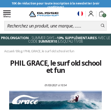
10€ de réduction pour toute inscription à la newsletter (voir
conditions)
Toggle
0
navigation
Menu
PROLONGATION
- SUMMER DAYS
-10% SUPPLÉMENTAIRES
AVEC LE
CODE
SUMMER10
JUSQU'AU 11/08
Accueil
/
Blog
/
PHIL GRACE, le surf old school et fun
PHIL GRACE, le surf old school
et fun
01/03/2021 à 10:54