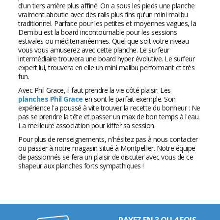
d'un tiers arrière plus affiné. On a sous les pieds une planche
vraiment aboutie avec des rails plus fins qu'un mini malibu
traditionnel. Parfaite pour les petites et moyennes vagues, la
Demibu est la board incontournable pour les sessions
estivales ou méditerranéennes. Quel que soit votre niveau
vous vous amuserez avec cette planche. Le surfeur
intermédiaire trouvera une board hyper évolutive. Le surfeur
expert lui, trouvera en elle un mini malibu performant et très
fun.
Avec Phil Grace, il faut prendre la vie côté plaisir. Les
planches Phil Grace
en sont le parfait exemple. Son
expérience l'a poussé à vite trouver la recette du bonheur : Ne
pas se prendre la tête et passer un max de bon temps à l'eau.
La meilleure association pour kiffer sa session.
Pour plus de renseignements, n'hésitez pas à nous contacter
ou passer à notre magasin situé à Montpellier. Notre équipe
de passionnés se fera un plaisir de discuter avec vous de ce
shapeur aux planches forts sympathiques !
PAYEZ EN 3 OU 4 FOIS