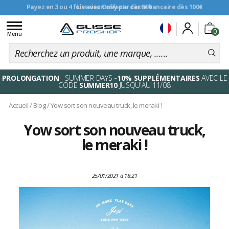
Livraison offerte dès 99€
Toggle
0
navigation
Menu
PROLONGATION
- SUMMER DAYS
-10% SUPPLÉMENTAIRES
AVEC LE
CODE
SUMMER10
JUSQU'AU 11/08
Accueil
/
Blog
/
Yow sort son nouveau truck, le meraki !
Yow sort son nouveau truck,
le meraki !
25/01/2021 à 18:21