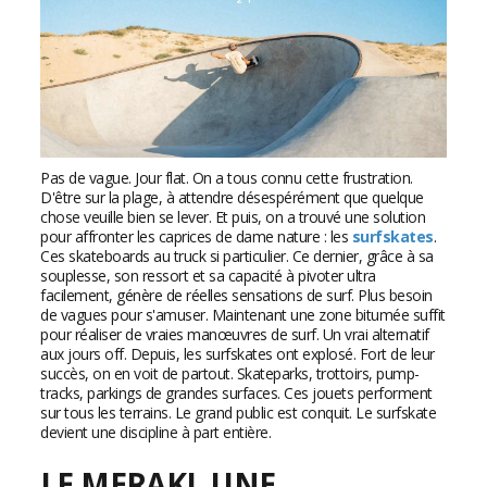
Pas de vague. Jour flat. On a tous connu cette frustration.
D'être sur la plage, à attendre désespérément que quelque
chose veuille bien se lever. Et puis, on a trouvé une solution
pour affronter les caprices de dame nature : les
surfskates
.
Ces skateboards au truck si particulier. Ce dernier, grâce à sa
souplesse, son ressort et sa capacité à pivoter ultra
facilement, génère de réelles sensations de surf. Plus besoin
de vagues pour s'amuser. Maintenant une zone bitumée suffit
pour réaliser de vraies manœuvres de surf. Un vrai alternatif
aux jours off. Depuis, les surfskates ont explosé. Fort de leur
succès, on en voit de partout. Skateparks, trottoirs, pump-
tracks, parkings de grandes surfaces. Ces jouets performent
sur tous les terrains. Le grand public est conquit. Le surfskate
devient une discipline à part entière.
LE MERAKI, UNE