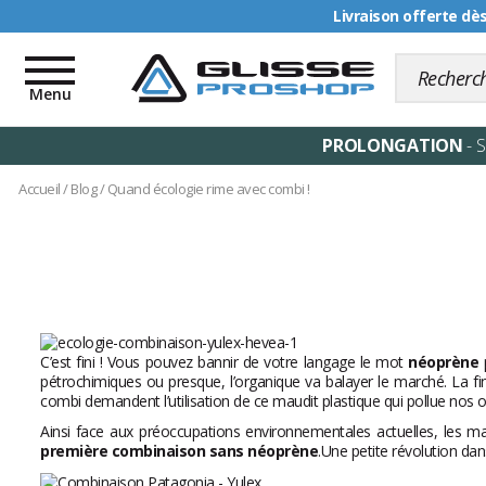
Livraison offerte dè
Toggle
navigation
Menu
PROLONGATION
- 
Accueil
/
Blog
/
Quand écologie rime avec combi !
C’est fini ! Vous pouvez bannir de votre langage le mot
néoprène
p
pétrochimiques ou presque, l’organique va balayer le marché. La fi
combi demandent l’utilisation de ce maudit plastique qui pollue nos 
Ainsi face aux préoccupations environnementales actuelles, les marqu
première combinaison sans néoprène
.Une petite révolution dan