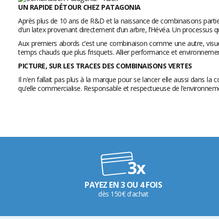
UN RAPIDE DÉTOUR CHEZ PATAGONIA
Après plus de 10 ans de R&D et la naissance de combinaisons parti
d’un latex provenant directement d’un arbre, l’Hévéa. Un processus qu
Aux premiers abords c’est une combinaison comme une autre, visuell
temps chauds que plus frisquets. Allier performance et environnement
PICTURE, SUR LES TRACES DES COMBINAISONS VERTES
Il n’en fallait pas plus à la marque pour se lancer elle aussi dans 
qu’elle commercialise. Responsable et respectueuse de l’environneme
PAYEZ EN 3 OU 4 FOIS
dès 150€ d'achat