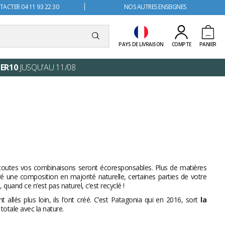
ACTER 04 11 93 22 30
NOS AUTRES ENSEIGNES
PAYS DE LIVRAISON
COMPTE
PANIER
ER10
JUSQU'AU 11/08
r toutes vos combinaisons seront écoresponsables. Plus de matières
é une composition en majorité naturelle, certaines parties de votre
uand ce n’est pas naturel, c’est recyclé !
 allés plus loin, ils l’ont créé. C’est Patagonia qui en 2016, sort
la
totale avec la nature.