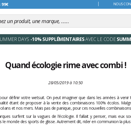
s 99€
NOUS CONT
SUMMER DAYS
-10% SUPPLÉMENTAIRES
AVEC LE CODE
SUMM
Quand écologie rime avec combi !
28/05/2019 à 10:50
our définir votre wetsuit. On peut imaginer que dans les années à veni
nalité étant de proposer à la vente des combinaisons 100% écolos. Malgr
océans et nos mers. Mais pas de panique, pour ces nouvelles combinaisons, q
es surfent sur la vagues de l’écologie. Il fallait y penser, mais eux sont
s le monde des sports de glisse. Autrement dit, rider en communion la plus 