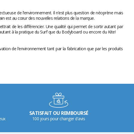
tueuse de l’environnement. Il n’est plus question de néoprène mais
main est au cœur des nouvelles relations de la marque.
it de les différencier. Une qualité qui permet de sortir autant par
 autant à la pratique du Surf que du Bodyboard ou encore du Kite!
ation de l’environnement tant par la fabrication que par les produits
SATISFAIT OU REMBOURSÉ
eux
100 jours pour changer d'avis