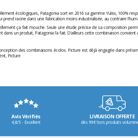
ellement écologiques,
Patagonia
sort en 2016 sa gamme Yulex, 100% respec
i prend racine dans une fabrication moins industrialisée, au contraire l’hu
ement ça fait mouche. Seule une étude précise de sa composition permettra
 dans un produit, Patagonia l’a fait. D’ailleurs cette combinaison convient
la conception des combinaisons écolos. Picture est déjà engagée dans préserv
nt, Picture
Avis Vérifiés
LIVRAISON OFFERTE
4,8/5 - Excellent
dès 99€ hors produits volumin