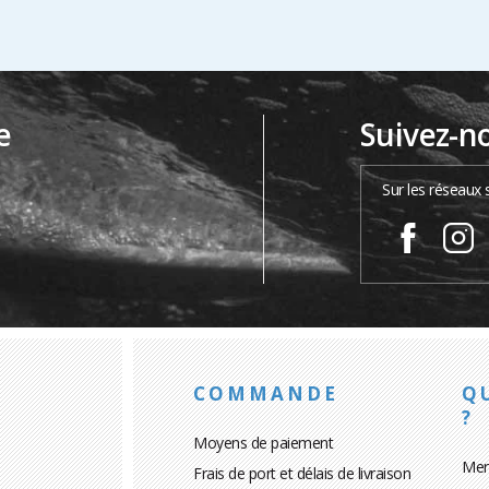
e
Suivez-n
…
Sur les réseaux 
COMMANDE
Q
?
Moyens de paiement
Men
Frais de port et délais de livraison