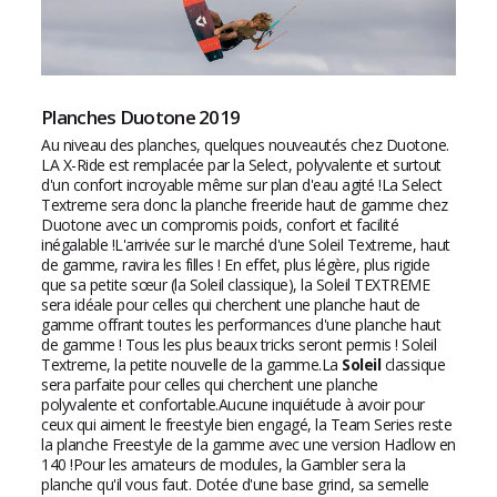
Planches Duotone 2019
Au niveau des planches, quelques nouveautés chez Duotone.
LA X-Ride est remplacée par la
Select
, polyvalente et surtout
d'un confort incroyable même sur plan d'eau agité !La
Select
Textreme
sera donc la planche freeride haut de gamme chez
Duotone avec un compromis poids, confort et facilité
inégalable !L'arrivée sur le marché d'une Soleil Textreme, haut
de gamme, ravira les filles ! En effet, plus légère, plus rigide
que sa petite sœur (la Soleil classique), la Soleil TEXTREME
sera idéale pour celles qui cherchent une planche haut de
gamme offrant toutes les performances d'une planche haut
de gamme ! Tous les plus beaux tricks seront permis ! Soleil
Textreme, la petite nouvelle de la gamme.La
Soleil
classique
sera parfaite pour celles qui cherchent une planche
polyvalente et confortable.Aucune inquiétude à avoir pour
ceux qui aiment le freestyle bien engagé, la Team Series reste
la planche Freestyle de la gamme avec une version Hadlow en
140 !Pour les amateurs de modules, la Gambler sera la
planche qu'il vous faut. Dotée d'une base grind, sa semelle