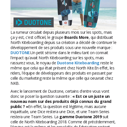
La rumeur circulait depuis plusieurs mois sur les spots, mais
ça y est, c'est officiel, le groupe
Boards More
, qui distribuait
North Kiteboarding depuis sa création a décidé de continuer le
développement de ses produits sous une nouvelle marque :
DUOTONE
.Un petit séïsme dans le milieu tant on connait
l'impact qu'avait North Kiteboarding sur les spots, mais
rassurez vous, le noyau de
Duotone Kiteboarding
reste le
même que celui qui était présent chez North Kite.En effet, les
riders, l'équipe de développeurs des produits en passant par
celle du marketing reste la même que celle qui oeuvrait chez
NKB.
Avec le lancement de Duotone, certains d'entre vous vont
donc se poser la question suivante :
« Est ce un juste un
nouveau nom sur des produits déjà connus du grand
public ? »
En effet, la question est légitime, mais aucune
inquiétude, une Dice restera une Dice, et une Team Series
restera une Team Series. La
gamme Duotone 2019
suit
celle de North Kiteboarding 2018. Comme dit précédemment,
l'équipe est la même et les procédés de fabrication restent