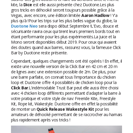
kite, la
Dice
est elle aussi présente chez Duotone.Les plus
gros tricks en déhooké seront toujours possible grâce à la
Vegas, avec encore, une édition limitée
Aaron Hadlow
! Y'a
plus qu'à !Pour les trips sur les plus belles vague du globe, la
Duotone Neo
sera dispo début Septembre !L'Evo, douce et
sécurisante ravira ceux qui tirent leurs premiers bords tout en
étant performante pour les plus expérimentés.La Juice et la
Mono seront disponibles début 2019. Pour ceux qui avaient
des doutes quand aux barres, rassurez vous, la fameuse Click
Bar by Duotone reste présente.
Cependant, quelques changements ont été opérés ! En effet, il
existe une nouvelle version de la Click Bar en 42 cm et 20 m
de lignes avec une extension possible de 2m. De plus, pour
une barre parfaite, on connait tous l'importance du chicken
loop et Duotone offre 4 possibilités de chicken loop pour la
Click Bar
.L'indémodable Trust Bar peut elle aussi être choisi
avec 4 chicken loop différents permettant d'adapter la barre à
votre pratique et votre style de nav: Freeride Kite, Freestyle
Kit, Rope kit, Wakestyle. Duotone offre en effet la possibilité
de monter un
Quick Release Wakestyle Kit
pour les
amateurs de déhooké permettant de se raccrocher au harnais
plus rapidement après vos tricks !