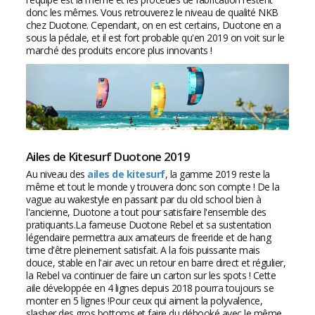
donc les mêmes. Vous retrouverez le niveau de qualité NKB
chez Duotone. Cependant, on en est certains, Duotone en a
sous la pédale, et il est fort probable qu'en 2019 on voit sur le
marché des produits encore plus innovants !
Ailes de Kitesurf Duotone 2019
Au niveau des
ailes de kitesurf
, la gamme 2019 reste la
même et tout le monde y trouvera donc son compte ! De la
vague au wakestyle en passant par du old school bien à
l'ancienne, Duotone a tout pour satisfaire l'ensemble des
pratiquants.La fameuse Duotone Rebel et sa sustentation
légendaire permettra aux amateurs de freeride et de hang
time d'être pleinement satisfait. A la fois puissante mais
douce, stable en l'air avec un retour en barre direct et régulier,
la Rebel va continuer de faire un carton sur les spots ! Cette
aile développée en 4 lignes depuis 2018 pourra toujours se
monter en 5 lignes !Pour ceux qui aiment la polyvalence,
slasher des gros bottoms et faire du déhooké avec le même