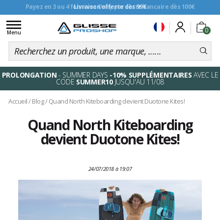
Livraison offerte dès 99€
Toggle
0
navigation
Menu
PROLONGATION
- SUMMER DAYS
-10% SUPPLÉMENTAIRES
AVEC LE
CODE
SUMMER10
JUSQU'AU 11/08
Accueil
/
Blog
/
Quand North Kiteboarding devient Duotone Kites!
Quand North Kiteboarding
devient Duotone Kites!
24/07/2018 à 19:07