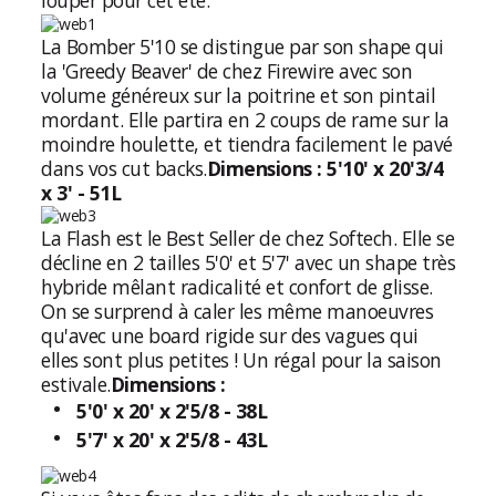
La Bomber 5'10 se distingue par son shape qui
la 'Greedy Beaver' de chez Firewire avec son
volume généreux sur la poitrine et son pintail
mordant. Elle partira en 2 coups de rame sur la
moindre houlette, et tiendra facilement le pavé
dans vos cut backs.
Dimensions : 5'10' x 20'3/4
x 3' - 51L
La Flash est le Best Seller de chez Softech. Elle se
décline en 2 tailles 5'0' et 5'7' avec un shape très
hybride mêlant radicalité et confort de glisse.
On se surprend à caler les même manoeuvres
qu'avec une board rigide sur des vagues qui
elles sont plus petites ! Un régal pour la saison
estivale.
Dimensions :
5'0' x 20' x 2'5/8 - 38L
5'7' x 20' x 2'5/8 - 43L