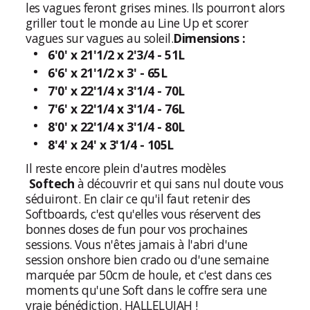
les vagues feront grises mines. Ils pourront alors
griller tout le monde au Line Up et scorer
vagues sur vagues au soleil.
Dimensions :
6'0' x 21'1/2 x 2'3/4 - 51L
6'6' x 21'1/2 x 3' - 65L
7'0' x 22'1/4 x 3'1/4 - 70L
7'6' x 22'1/4 x 3'1/4 - 76L
8'0' x 22'1/4 x 3'1/4 - 80L
8'4' x 24' x 3'1/4 - 105L
Il reste encore plein d'autres modèles
Softech
à découvrir et qui sans nul doute vous
séduiront.
En clair ce qu'il faut retenir des
Softboards, c'est qu'elles vous réservent des
bonnes doses de fun pour vos prochaines
sessions. Vous n'êtes jamais à l'abri d'une
session onshore bien crado ou d'une semaine
marquée par 50cm de houle, et c'est dans ces
moments qu'une Soft dans le coffre sera une
vraie bénédiction. HALLELUJAH !