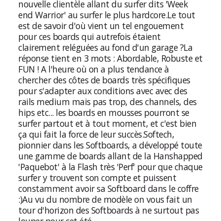
nouvelle clientèle allant du surfer dits 'Week
end Warrior' au surfer le plus hardcore.
Le tout
est de savoir d'où vient un tel engouement
pour ces boards qui autrefois étaient
clairement reléguées au fond d'un garage ?
La
réponse tient en 3 mots : Abordable, Robuste et
FUN ! A l'heure où on a plus tendance à
chercher des côtes de boards très spécifiques
pour s'adapter aux conditions avec avec des
rails medium mais pas trop, des channels, des
hips etc... les boards en mousses pourront se
surfer partout et à tout moment, et c'est bien
ça qui fait la force de leur succès.
Softech,
pionnier dans les Softboards, a développé toute
une gamme de boards allant de la Hanshapped
'Paquebot' à la Flash très 'Perf' pour que chaque
surfer y trouvent son compte et puissent
constamment avoir sa Softboard dans le coffre
:)
Au vu du nombre de modèle on vous fait un
tour d'horizon des Softboards à ne surtout pas
louper pour cet été.