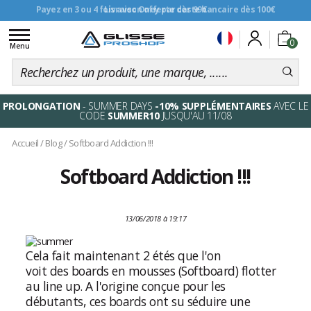
Livraison offerte dès 99€
Toggle
0
navigation
Menu
PROLONGATION
- SUMMER DAYS
-10% SUPPLÉMENTAIRES
AVEC LE
CODE
SUMMER10
JUSQU'AU 11/08
Accueil
/
Blog
/
Softboard Addiction !!!
Softboard Addiction !!!
13/06/2018 à 19:17
Cela fait maintenant 2 étés que l'on
voit des boards en mousses (Softboard) flotter
au line up. A l'origine conçue pour les
débutants, ces boards ont su séduire une