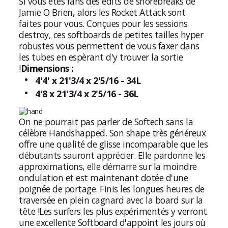
Si vous êtes fans des edits de shorebreaks de
Jamie O Brien, alors les Rocket Attack sont
faites pour vous. Conçues pour les sessions
destroy, ces softboards de petites tailles hyper
robustes vous permettent de vous faxer dans
les tubes en espèrant d'y trouver la sortie
!
Dimensions :
4'4' x 21'3/4 x 2'5/16 - 34L
4'8 x 21'3/4 x 2'5/16 - 36L
On ne pourrait pas parler de Softech sans la
célèbre Handshapped. Son shape très généreux
offre une qualité de glisse incomparable que les
débutants sauront apprécier. Elle pardonne les
approximations, elle démarre sur la moindre
ondulation et est maintenant dotée d'une
poignée de portage. Finis les longues heures de
traversée en plein cagnard avec la board sur la
tête !
Les surfers les plus expérimentés y verront
une excellente Softboard d'appoint les jours où