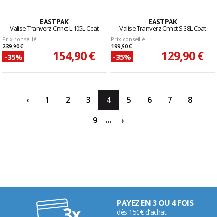
EASTPAK
EASTPAK
Valise Tranverz Cnnct L 105L Coat
Valise Tranverz Cnnct S 38L Coat
Prix conseillé
Prix conseillé
239,90 €
199,90 €
154,90 €
129,90 €
-35%
-35%
‹
1
2
3
4
5
6
7
8
...
9
›
PAYEZ EN 3 OU 4 FOIS
dès 150€ d'achat