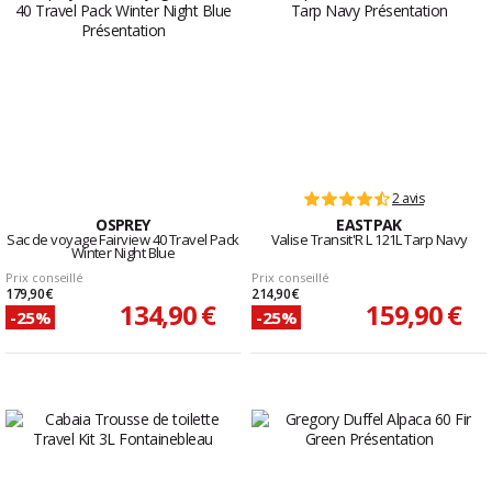
2 avis
OSPREY
EASTPAK
Sac de voyage Fairview 40 Travel Pack
Valise Transit'R L 121L Tarp Navy
Winter Night Blue
Prix conseillé
Prix conseillé
179,90 €
214,90 €
134,90 €
159,90 €
-25%
-25%