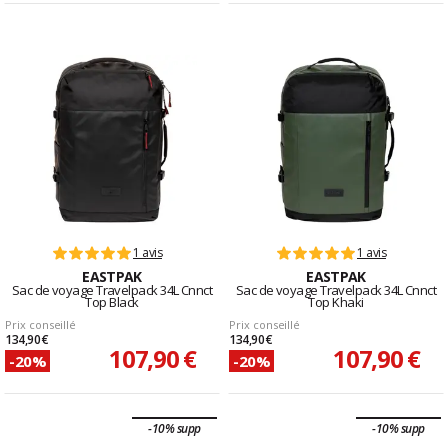
1 avis
1 avis
EASTPAK
EASTPAK
Sac de voyage Travelpack 34L Cnnct
Sac de voyage Travelpack 34L Cnnct
Top Black
Top Khaki
Prix conseillé
Prix conseillé
134,90 €
134,90 €
107,90 €
107,90 €
-20%
-20%
-10% supp
-10% supp