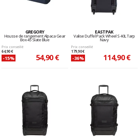
GREGORY
EASTPAK
Housse de rangement Alpaca Gear
Valise Duffel Pack Wheel S 40L Tarp
Box 45 Slate Blue
Navy
Prix conseillé
Prix conseillé
64,90 €
179,90 €
54,90 €
114,90 €
-15%
-36%