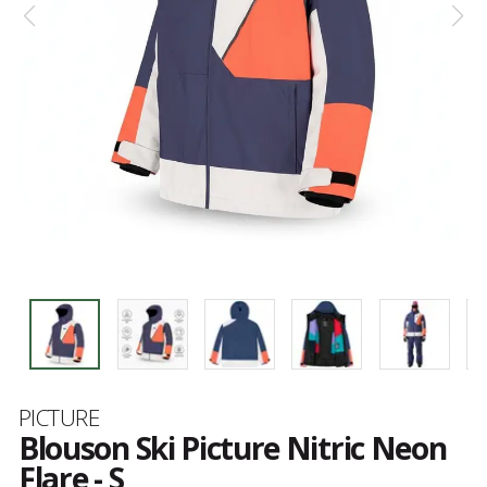
Marque
PICTURE
Blouson Ski Picture Nitric Neon
Flare - S