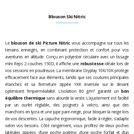
Blouson Ski Nitric
Le
blouson de ski Picture Nitric
vous accompagne sur tous les
terrains enneigés, en combinant protection et confort pour vos
aventures en altitude. Conçu en polyester circulaire avec un tissage
mini Reps 2 couches 150D, il affiche une
robustesse
idéale lors de
vos sessions en poudreuse. La membrane Dryplay 10K/10K protège
efficacement face aux éléments, tandis que ses coutures principales
étanches et sa fermeture zippée YKK inversée sur le devant
optimisent l’imperméabilité. L’isolation 80 g/m² garantit un
bon
équilibre thermique
sans alourdir la veste. L’ajustement est facilité
par un ourlet réglable, des poignets à velcro, ainsi que des
manchons en lycra et une jupe pare-neige, pour bloquer la neige lors
de vos descentes. La capuche ergonomique, facile à régler, s’adapte
selon vos besoins. Côté rangement, vous profitez de deux poches
latérales zippées, d’une poche poitrine, d’une poche forfait et d’un