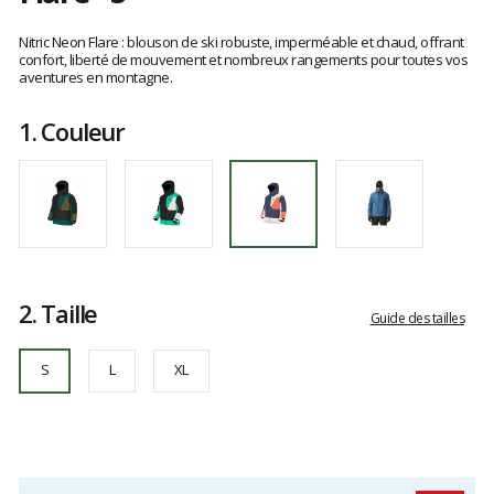
Référence
MVT0579
Les
S
avis
Nitric Neon Flare : blouson de ski robuste, imperméable et chaud, offrant
clients
confort, liberté de mouvement et nombreux rangements pour toutes vos
aventures en montagne.
1.
Couleur
2.
Taille
Guide des tailles
S
L
XL