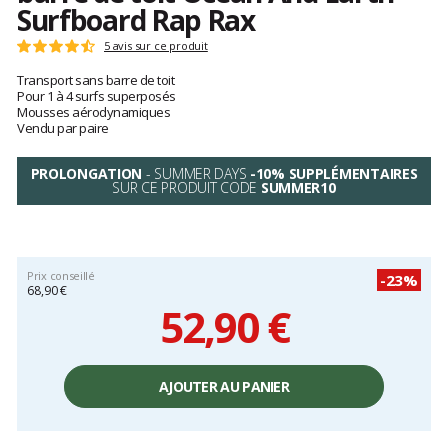
Surfboard Rap Rax
Les
5 avis sur ce produit
Note
avis
:
Transport sans barre de toit
clients
4.6
Pour 1 à 4 surfs superposés
sur
Mousses aérodynamiques
5
Vendu par paire
PROLONGATION
- SUMMER DAYS
-10% SUPPLÉMENTAIRES
SUR CE PRODUIT CODE
SUMMER10
Prix conseillé
-23%
68,90 €
52,90 €
Prix
unitaire,
AJOUTER AU PANIER
hors
frais