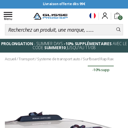
Livraison offerte dès 99€
Toggle
0
navigation
Menu
PROLONGATION
- SUMMER DAYS
-10% SUPPLÉMENTAIRES
AVEC LE
CODE
SUMMER10
JUSQU'AU 11/08
Accueil
/
Transport
/
Systeme de transport auto
/
Surfboard Rap Rax
-10% supp