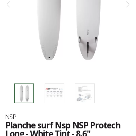
Marque
NSP
Planche surf Nsp NSP Protech
Long - White Tint - 8.6"