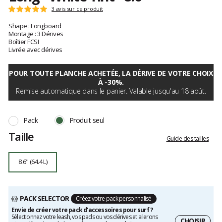
Référence
NSPTL-
Les
3 avis sur ce produit
Note
WHITE-
avis
:
Shape : Longboard
086
clients
5
Montage : 3 Dérives
8.6"
sur
Boîtier FCSI
5
Livrée avec dérives
POUR TOUTE PLANCHE ACHETÉE, LA DÉRIVE DE VOTRE CHOIX
À -30%.
Remise automatique dans le panier. Valable jusqu'au 18 août.
Pack
Produit seul
Taille
Guide des tailles
8.6" (64.4 L)
PACK SELECTOR
Créez votre pack personnalisé
Envie de créer votre pack d'accessoires pour surf ?
Sélectionnez votre leash, vos pads ou vos dérives et ailerons
CHOISIR