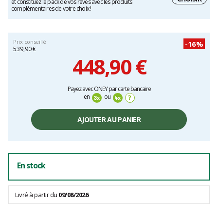
et constituez le pack de vos rêves avec les produits
complémentaires de votre choix !
Prix conseillé
-16%
539,90 €
448,90 €
Prix
Payez avec ONEY par carte bancaire
unitaire,
en
ou
?
hors
frais
AJOUTER AU PANIER
En stock
Livré à partir du
09/08/2026