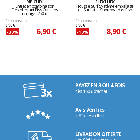
RIP CURL
FLEXI HEX
Entretien combinaison
Housse Surf Système emballage
Désinfectant Piss Off sans
de Surf Lite - Shortboard et Fish
rinçage - 250ml
Prix conseillé
Prix conseillé
9,90 €
9,90 €
6,90 €
8,90 €
-30%
-10%
PAYEZ EN 3 OU 4 FOIS
dès 150€ d'achat
Avis Vérifiés
4,8/5 - Excellent
LIVRAISON OFFERTE
dès 99€ hors produits