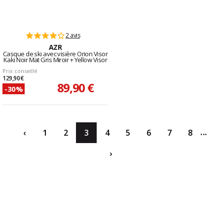
2 avis
AZR
Casque de ski avec visière Orion Visor
Kaki Noir Mat Gris Miroir + Yellow Visor
Prix conseillé
129,90 €
89,90 €
-30%
...
‹
1
2
3
4
5
6
7
8
›