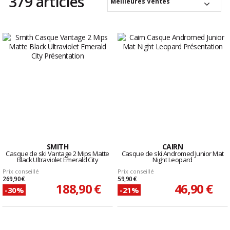
379 articles
Meilleures Ventes
SMITH
CAIRN
Casque de ski Vantage 2 Mips Matte
Casque de ski Andromed Junior Mat
Black Ultraviolet Emerald City
Night Leopard
Prix conseillé
Prix conseillé
269,90 €
59,90 €
188,90 €
46,90 €
-30%
-21%