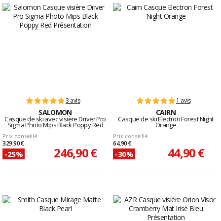
3 avis
1 avis
SALOMON
CAIRN
Casque de ski avec visière Driver Pro
Casque de ski Electron Forest Night
Sigma Photo Mips Black Poppy Red
Orange
Prix conseillé
Prix conseillé
329,90 €
64,90 €
246,90 €
44,90 €
-25%
-30%