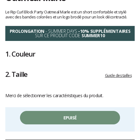
Les
avis
Le Rip Curl Block Party Oatmeal Marle est un short confortable et stylé
clients
avec des bandes colorées et un logo brodé pour un look décontracté.
PROLONGATION
- SUMMER DAYS
-10% SUPPLÉMENTAIRES
SUR CE PRODUIT CODE
SUMMER10
1.
Couleur
2.
Taille
Guide des tailles
Merci de sélectionner les caractéristiques du produit.
EPUISÉ