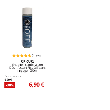
51 avis
RIP CURL
Entretien combinaison
Désinfectant Piss Off sans
rinçage - 250ml
Prix conseillé
9,90 €
6,90 €
-30%