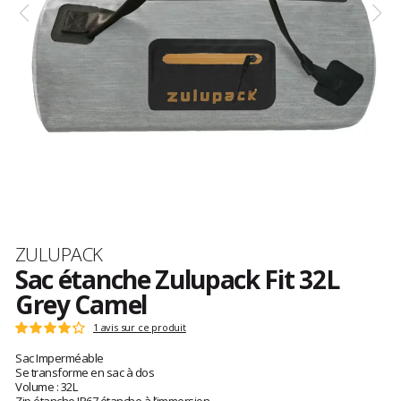
Marque
ZULUPACK
Sac étanche Zulupack Fit 32L
Grey Camel
Les
1 avis sur ce produit
Note
avis
:
Sac Imperméable
clients
4
Se transforme en sac à dos
sur
Volume : 32L
5