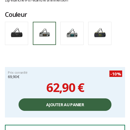
Zip étanche IP67 étanche à l’immersion
Couleur
Prix conseillé
-10%
69,90 €
62,90 €
Prix
unitaire,
AJOUTER AU PANIER
hors
frais