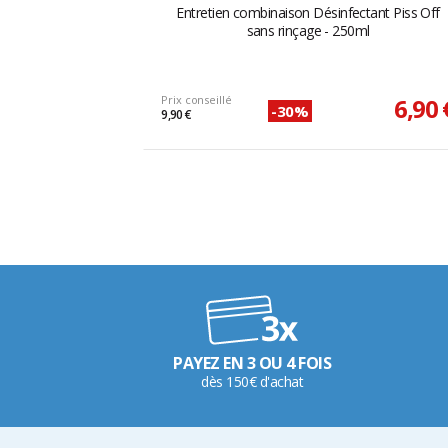
Entretien combinaison Désinfectant Piss Off
sans rinçage - 250ml
Prix conseillé
6,90 
-30%
9,90 €
PAYEZ EN 3 OU 4 FOIS
dès 150€ d'achat