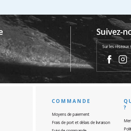
e
Suivez-n
…
Sur les réseaux 
COMMANDE
Q
?
Moyens de paiement
Men
Frais de port et délais de livraison
Poli
Suivi de commande