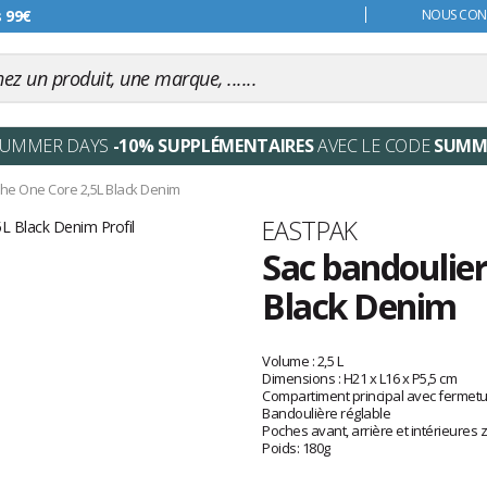
s 99€
NOUS CONT
SUMMER DAYS
-10% SUPPLÉMENTAIRES
AVEC LE CODE
SUMM
he One Core 2,5L Black Denim
Marque
EASTPAK
Sac bandoulier
Black Denim
Les
avis
Volume : 2,5 L
clients
Dimensions : H21 x L16 x P5,5 cm
Compartiment principal avec fermetur
Bandoulière réglable
Poches avant, arrière et intérieures 
Poids: 180g