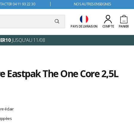
ACTER 04 11 93 22 30
NOS AUTRES ENSEIGNES
PAYS DE LIVRAISON
COMPTE
PANIER
ER10
JUSQU'AU 11/08
e Eastpak The One Core 2,5L
e éclair
zippées