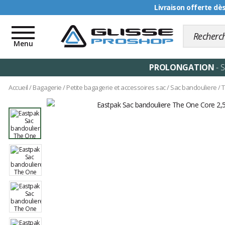
Livraison offerte dè
Toggle
navigation
Menu
PROLONGATION
- 
Accueil
/
Bagagerie
/
Petite bagagerie et accessoires sac
/
Sac bandouliere
/
T