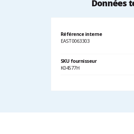
Données te
Référence interne
EAST0063303
SKU fournisseur
K04577H