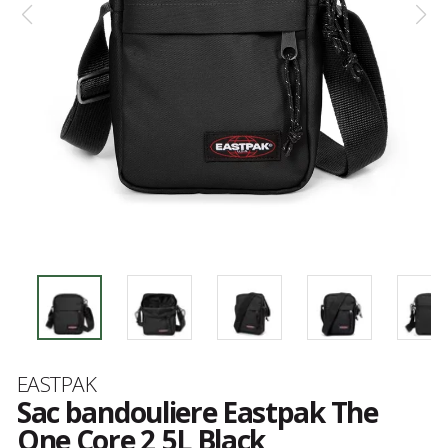
Marque
EASTPAK
Sac bandouliere Eastpak The
One Core 2,5L Black