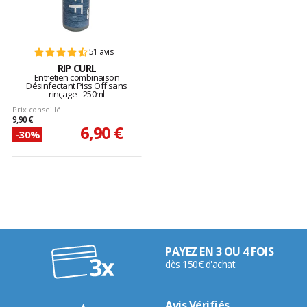
51 avis
RIP CURL
Entretien combinaison
Désinfectant Piss Off sans
rinçage - 250ml
Prix conseillé
9,90 €
6,90 €
-30%
PAYEZ EN 3 OU 4 FOIS
dès 150€ d'achat
Avis Vérifiés