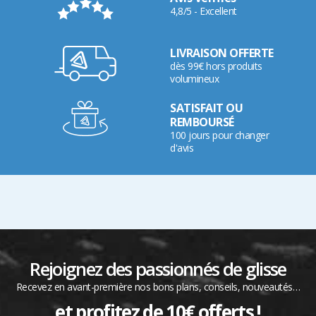
4,8/5 - Excellent
LIVRAISON OFFERTE
dès 99€ hors produits
volumineux
SATISFAIT OU
REMBOURSÉ
100 jours pour changer
d'avis
Rejoignez des passionnés de glisse
Recevez en avant-première nos bons plans, conseils, nouveautés…
et profitez de 10€ offerts !