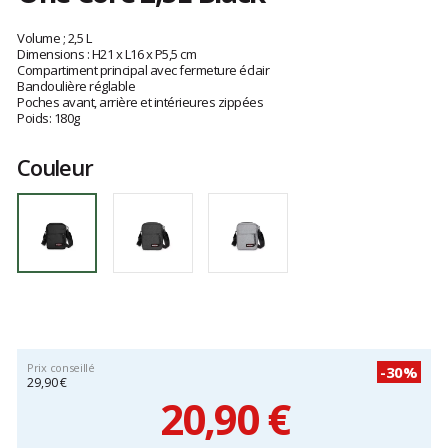
Les
avis
Volume ; 2,5 L
clients
Dimensions : H21 x L16 x P5,5 cm
Compartiment principal avec fermeture éclair
Bandoulière réglable
Poches avant, arrière et intérieures zippées
Poids: 180g
Couleur
Prix conseillé
-30%
29,90 €
20,90 €