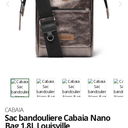
Marque
CABAIA
Sac bandouliere Cabaia Nano
Bag 1.8L Louisville