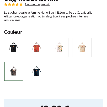
Les
2 avis sur ce produit
Note
avis
:
Le sac bandoulière femme Nano Bag 1.8L Louisville de Cabaia allie
clients
5
élégance et organisation optimale grâce à ses poches internes
sur
astucieuses.
5
Couleur