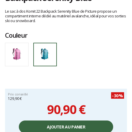
Les
avis
Le sac à dos Komit 22 Backpack Serenity Blue de Picture propose un
clients
compartiment interne dédié au matériel avalanche, idéal pour vos sorties
ski ou snowboard.
Couleur
Prix conseillé
-30%
129,90 €
90,90 €
Prix
unitaire,
AJOUTER AU PANIER
hors