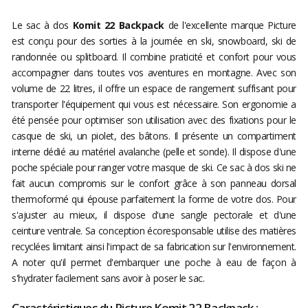
Le sac à dos
Komit 22 Backpack
de l'excellente marque Picture
est conçu pour des sorties à la journée en ski, snowboard, ski de
randonnée ou splitboard. Il combine praticité et confort pour vous
accompagner dans toutes vos aventures en montagne. Avec son
volume de 22 litres, il offre un espace de rangement suffisant pour
transporter l'équipement qui vous est nécessaire. Son ergonomie a
été pensée pour optimiser son utilisation avec des fixations pour le
casque de ski, un piolet, des bâtons. Il présente un compartiment
interne dédié au matériel avalanche (pelle et sonde). Il dispose d'une
poche spéciale pour ranger votre masque de ski. Ce sac à dos ski ne
fait aucun compromis sur le confort grâce à son panneau dorsal
thermoformé qui épouse parfaitement la forme de votre dos. Pour
s'ajuster au mieux, il dispose d'une sangle pectorale et d'une
ceinture ventrale. Sa conception écoresponsable utilise des matières
recyclées limitant ainsi l'impact de sa fabrication sur l'environnement.
A noter qu'il permet d'embarquer une poche à eau de façon à
s'hydrater facilement sans avoir à poser le sac.
Caractéristiques du Picture Komit 22 Backpack :