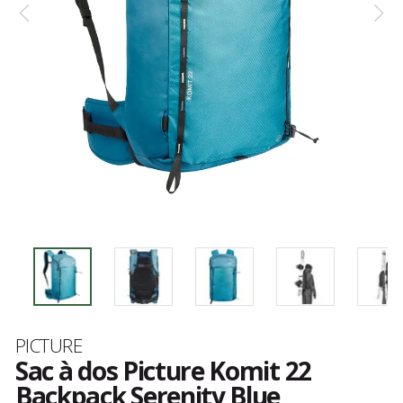
Marque
PICTURE
Sac à dos Picture Komit 22
Backpack Serenity Blue