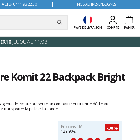
ACTER 04 11 93 22 30
NOS AUTRES ENSEIGNES
PAYS DE LIVRAISON
COMPTE
PANIER
ER10
JUSQU'AU 11/08
ure Komit 22 Backpack Bright
Magenta de Picture présente un compartiment interne dédié au
r transporter la pelle et la sonde.
Prix conseillé
-30%
129,90 €