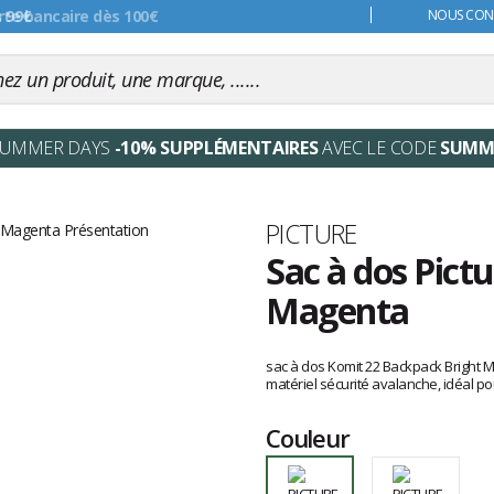
s 99€
NOUS CONT
SUMMER DAYS
-10% SUPPLÉMENTAIRES
AVEC LE CODE
SUMM
Marque
PICTURE
Sac à dos Pict
Magenta
Les
avis
sac à dos Komit 22 Backpack Bright 
clients
matériel sécurité avalanche, idéal pou
Couleur