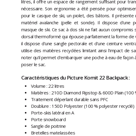
litres, il offre un espace de rangement suffisant pour tra
nécessaire. Son ergonomie a été pensée pour optimiser s
pour le casque de ski, un piolet, des bâtons. Il présent
matériel avalanche (pelle et sonde). Il dispose d'une 
masque de ski. Ce sac à dos ski ne fait aucun compromis 
dorsal thermoformé qui épouse parfaitement la forme de v
il dispose d'une sangle pectorale et d'une ceinture vent
utilise des matières recyclées limitant ainsi l'impact de s
noter qu'il permet d'embarquer une poche à eau de façon à 
poser le sac.
Caractéristiques du Picture Komit 22 Backpack :
Volume : 22 litres
Matières : 210D Diamond Ripstop & 600D Plain (100 %
Traitement déperlant durable sans PFC
Doublure : 150D Polyester (100 % polyester recyclé)
Porte-skis latéral en A
Porte snowboard
Sangle de poitrine
Bretelles matelassées