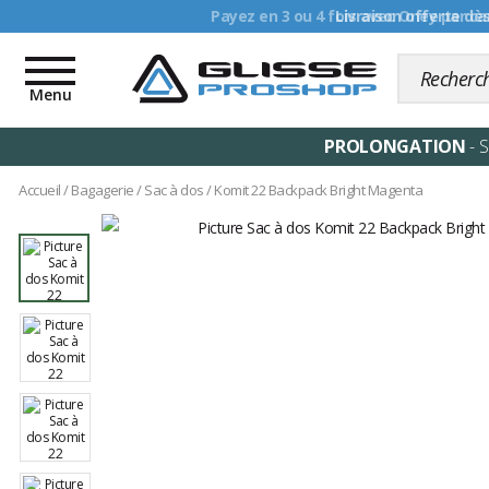
Livraison offerte dè
Toggle
navigation
Menu
PROLONGATION
- 
Accueil
/
Bagagerie
/
Sac à dos
/
Komit 22 Backpack Bright Magenta