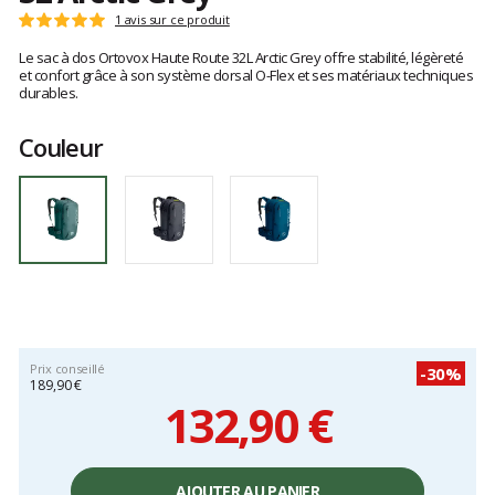
Les
1 avis sur ce produit
Note
avis
:
Le sac à dos Ortovox Haute Route 32L Arctic Grey offre stabilité, légèreté
clients
5
et confort grâce à son système dorsal O-Flex et ses matériaux techniques
sur
durables.
5
Couleur
Prix conseillé
-30%
189,90 €
132,90 €
Prix
unitaire,
AJOUTER AU PANIER