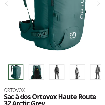
Marque
ORTOVOX
Sac à dos Ortovox Haute Route
32 Arctic Grey