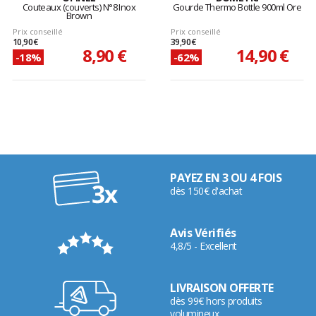
Couteaux (couverts) N°8 Inox
Gourde Thermo Bottle 900ml Ore
Brown
Prix conseillé
Prix conseillé
10,90 €
39,90 €
8,90 €
14,90 €
-18%
-62%
PAYEZ EN 3 OU 4 FOIS
dès 150€ d'achat
Avis Vérifiés
4,8/5 - Excellent
LIVRAISON OFFERTE
dès 99€ hors produits
volumineux