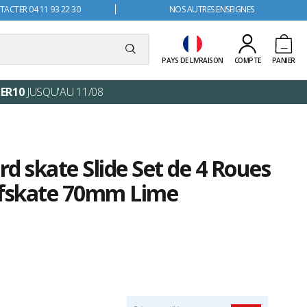
ACTER 04 11 93 22 30
NOS AUTRES ENSEIGNES
PAYS DE LIVRAISON
COMPTE
PANIER
ER10
JUSQU'AU 11/08
d skate Slide Set de 4 Roues
rfskate 70mm Lime