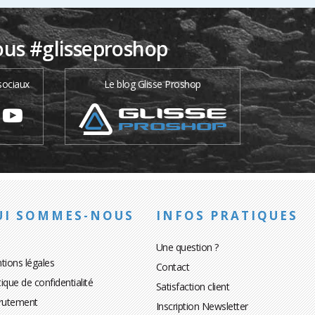
ous #glisseproshop
sociaux
Le blog Glisse Proshop
UI SOMMES-NOUS
INFOS PRATIQUES
Une question ?
tions légales
Contact
tique de confidentialité
Satisfaction client
rutement
Inscription Newsletter