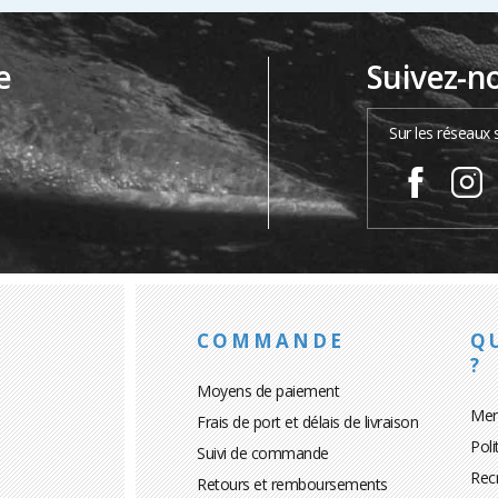
e
Suivez-n
…
Sur les réseaux 
COMMANDE
Q
?
Moyens de paiement
Men
Frais de port et délais de livraison
Poli
Suivi de commande
Rec
Retours et remboursements