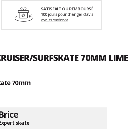
SATISFAIT OU REMBOURSÉ
100 jours pour changer d’avis
Voir les conditions
 CRUISER/SURFSKATE 70MM LIME
skate 70mm
Brice
Expert skate