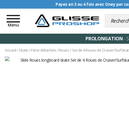
Livraison offerte dè
Toggle
navigation
Menu
PROLONGATION
- 
Accueil
/
Skate
/
Pièce détachée
/
Roues
/
Set de 4 Roues de Cruiser/Surfska