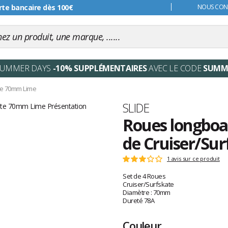
s 99€
NOUS CONT
SUMMER DAYS
-10% SUPPLÉMENTAIRES
AVEC LE CODE
SUMM
te 70mm Lime
Marque
SLIDE
Roues longboar
de Cruiser/Su
Les
1 avis sur ce produit
Note
avis
:
Set de 4 Roues
clients
3
Cruiser/Surfskate
sur
Diamètre : 70mm
5
Dureté 78A
Couleur