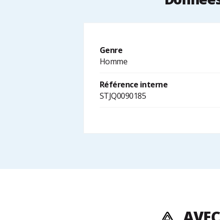
Genre
Homme
Référence interne
STJQ0090185
AVEC