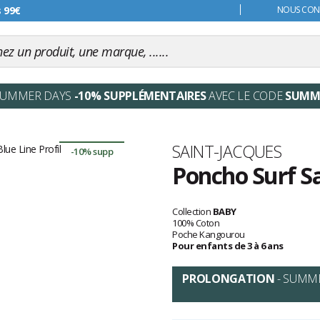
s 99€
NOUS CONT
SUMMER DAYS
-10% SUPPLÉMENTAIRES
AVEC LE CODE
SUMM
Marque
SAINT-JACQUES
-10% supp
Poncho Surf Sa
Les
avis
Collection
BABY
clients
100% Coton
Poche Kangourou
Pour enfants de 3 à 6 ans
PROLONGATION
- SUMM