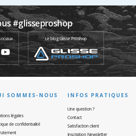
ous #glisseproshop
sociaux
Le blog Glisse Proshop
UI SOMMES-NOUS
INFOS PRATIQUES
Une question ?
tions légales
Contact
tique de confidentialité
Satisfaction client
rutement
Inscription Newsletter