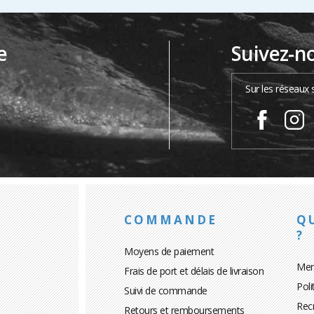
e
Suivez-n
…
Sur les réseaux 
COMMANDE
Q
?
Moyens de paiement
Men
Frais de port et délais de livraison
Poli
Suivi de commande
Rec
Retours et remboursements