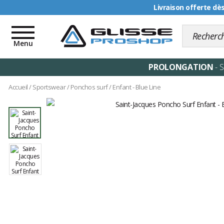
Livraison offerte dè
Toggle
navigation
Menu
PROLONGATION
- 
Accueil
/
Sportswear
/
Ponchos surf
/
Enfant - Blue Line