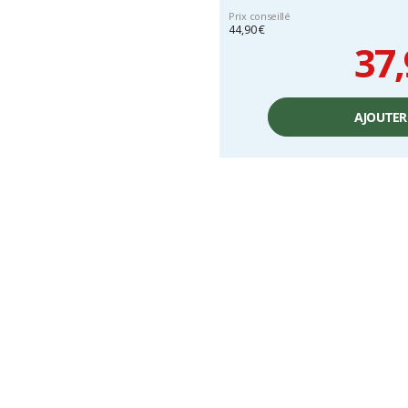
Prix conseillé
44,90 €
37,
Prix
unitaire,
AJOUTER
hors
frais