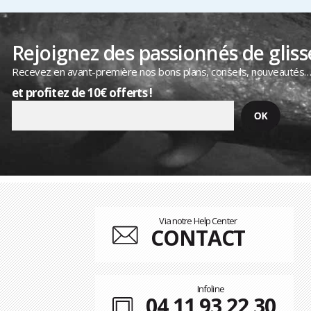
Rejoignez des passionnés de gliss
Recevez en avant-première nos bons plans, conseils, nouveautés
et profitez de 10€ offerts !
Via notre Help Center
CONTACT
Infoline
04 11 93 22 30