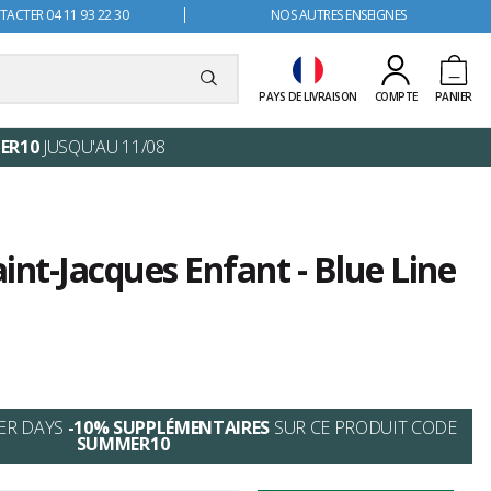
ACTER 04 11 93 22 30
NOS AUTRES ENSEIGNES
PAYS DE LIVRAISON
COMPTE
PANIER
ER10
JUSQU'AU 11/08
int-Jacques Enfant - Blue Line
ER DAYS
-10% SUPPLÉMENTAIRES
SUR CE PRODUIT CODE
SUMMER10