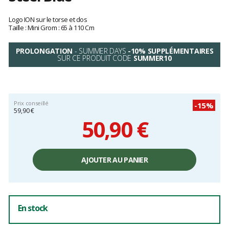
Les
avis
Logo ION sur le torse et dos
clients
Taille : Mini Grom : 65 à 110 Cm
PROLONGATION
- SUMMER DAYS
-10% SUPPLÉMENTAIRES
SUR CE PRODUIT CODE
SUMMER10
Prix conseillé
-15%
59,90 €
50,90 €
Prix
unitaire,
AJOUTER AU PANIER
hors
frais
En stock