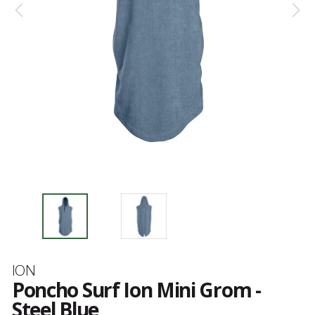
Marque
ION
Poncho Surf Ion Mini Grom -
Steel Blue