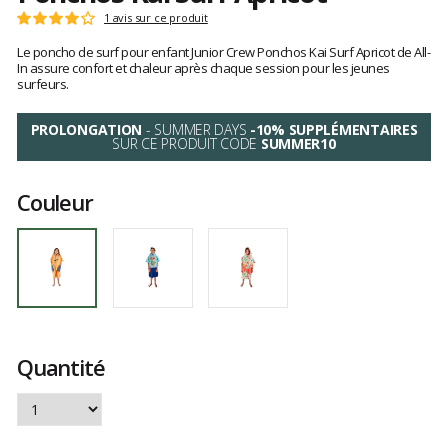
Les
1 avis sur ce produit
Note
avis
:
Le poncho de surf pour enfant Junior Crew Ponchos Kai Surf Apricot de All-
clients
4
In assure confort et chaleur après chaque session pour les jeunes
sur
surfeurs.
5
PROLONGATION
- SUMMER DAYS
-10% SUPPLÉMENTAIRES
SUR CE PRODUIT CODE
SUMMER10
Couleur
Quantité