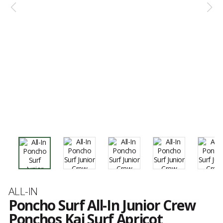
Marque
ALL-IN
Poncho Surf All-In Junior Crew
Ponchos Kai Surf Apricot