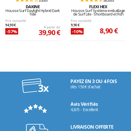
DAKINE
FLEXI HEX
Housse Surf Daylight Hybrid Dark
Housse Surf Système emballage
Tide
de Surf Lite - Shortboard et Fish
Prix conseillé
Prix conseillé
94,90 €
9,90 €
À partir de
8,90 €
39,90 €
-57%
-10%
PAYEZ EN 3 OU 4 FOIS
dès 150€ d'achat
Avis Vérifiés
4,8/5 - Excellent
LIVRAISON OFFERTE