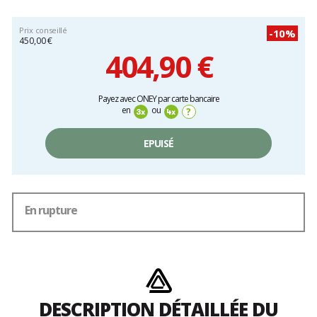
Prix conseillé
-10%
450,00 €
404,90 €
Prix
Payez avec ONEY par carte bancaire
unitaire,
en
ou
?
hors
frais
EPUISÉ
En rupture
DESCRIPTION DÉTAILLÉE DU