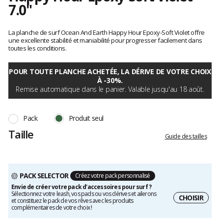
7.0"
Référence
SBHH70
Les
7.0"
avis
La planche de surf Ocean And Earth Happy Hour Epoxy-Soft Violet offre
clients
une excellente stabilité et maniabilité pour progresser facilement dans
toutes les conditions.
POUR TOUTE PLANCHE ACHETÉE, LA DÉRIVE DE VOTRE CHOIX
À -30%.
Remise automatique dans le panier. Valable jusqu'au 18 août.
Pack
Produit seul
Taille
Guide des tailles
PACK SELECTOR
Créez votre pack personnalisé
Envie de créer votre pack d'accessoires pour surf ?
Sélectionnez votre leash, vos pads ou vos dérives et ailerons
CHOISIR
et constituez le pack de vos rêves avec les produits
complémentaires de votre choix !