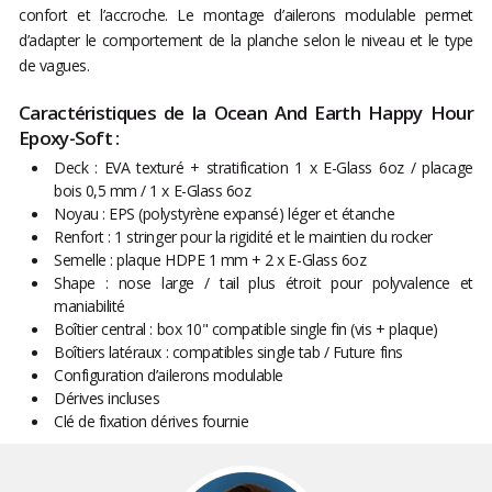
confort et l’accroche. Le montage d’ailerons modulable permet
d’adapter le comportement de la planche selon le niveau et le type
de vagues.
Caractéristiques de la Ocean And Earth Happy Hour
Epoxy-Soft :
Deck : EVA texturé + stratification 1 x E-Glass 6oz / placage
bois 0,5 mm / 1 x E-Glass 6oz
Noyau : EPS (polystyrène expansé) léger et étanche
Renfort : 1 stringer pour la rigidité et le maintien du rocker
Semelle : plaque HDPE 1 mm + 2 x E-Glass 6oz
Shape : nose large / tail plus étroit pour polyvalence et
maniabilité
Boîtier central : box 10" compatible single fin (vis + plaque)
Boîtiers latéraux : compatibles single tab / Future fins
Configuration d’ailerons modulable
Dérives incluses
Clé de fixation dérives fournie