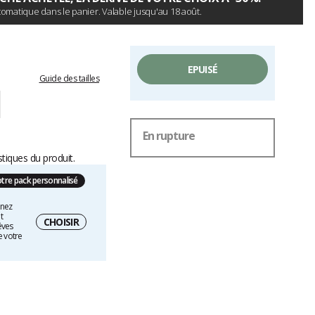
omatique dans le panier. Valable jusqu'au 18 août.
EPUISÉ
Guide des tailles
En rupture
stiques du produit.
otre pack personnalisé
nnez
t
CHOISIR
êves
e votre