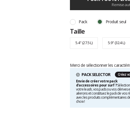
Remise aut
Pack
Produit seul
Taille
5.4" (27.5 L)
5.9" (32.4 L)
Merci de sélectionner les caractéri
PACK SELECTOR
Créez v
Envie de créer votre pack
d'accessoires pour surf ?
Sélectio
votre leash, vos pads ou vos dérives e
ailerons et constituez le pack de vos r
avec les produits complémentaires d
choix !