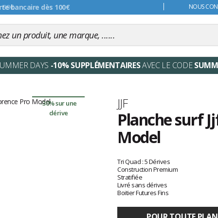
s 99€
NOUS CONT
SUMMER DAYS
-10% SUPPLÉMENTAIRES
AVEC LE CODE
SUMM
Marque
JJF
-30% sur une
dérive
Planche surf J
Model
Les
avis
Tri Quad : 5 Dérives
clients
Construction Premium
Stratifiée
Livré sans dérives
Boitier Futures Fins
POUR TOUTE PLANCH