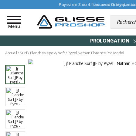
Livraison offerte dè
Toggle
navigation
Menu
PROLONGATION
- 
Accueil
/
Surf
/
Planches époxy soft
/
Pyzel Nathan Florence Pro Model