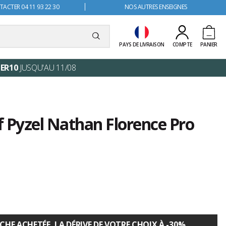
ACTER 04 11 93 22 30
NOS AUTRES ENSEIGNES
PAYS DE LIVRAISON
COMPTE
PANIER
ER10
JUSQU'AU 11/08
jf Pyzel Nathan Florence Pro
E ACHETÉE, LA DÉRIVE DE VOTRE CHOIX À -30%.