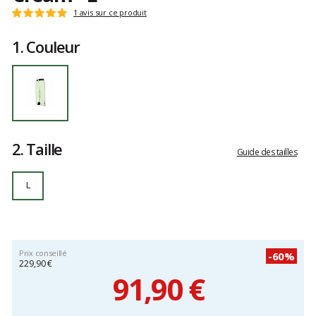
Référence
WPT0122
Les
1 avis sur ce produit
Note
L
avis
:
clients
1.
Couleur
5
sur
5
2.
Taille
Guide des tailles
L
Prix conseillé
-60%
229,90 €
91,90 €