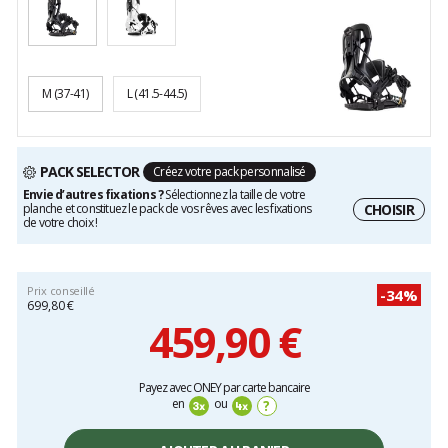
M
(37-41)
L
(41.5-44.5)
PACK SELECTOR
Créez votre pack personnalisé
Envie d’autres fixations ?
Sélectionnez la taille de votre
CHOISIR
planche et constituez le pack de vos rêves avec les fixations
de votre choix !
Prix conseillé
-
34
%
699,80 €
459,90
€
Payez avec ONEY par carte bancaire
en
ou
?