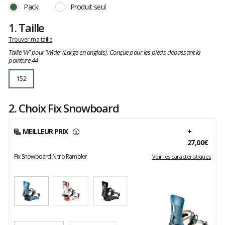
avis
Pack
Produit seul
clients
1.
Taille
Trouver ma taille
Taille 'W' pour 'Wide' (Large en anglais). Conçue pour les pieds dépassant la
pointure 44
152
2. Choix Fix Snowboard
MEILLEUR PRIX
+
27,00€
Fix Snowboard Nitro Rambler
Voir les caractéristiques