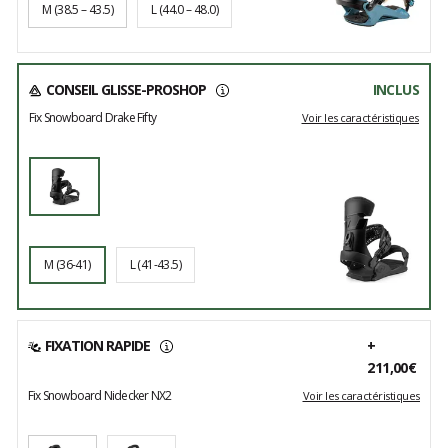
M
(38.5 – 43.5)
L
(44.0 – 48.0)
CONSEIL GLISSE-PROSHOP
INCLUS
Fix Snowboard Drake Fifty
Voir les caractéristiques
M
(36-41)
L
(41-43.5)
FIXATION RAPIDE
+
211,00€
Fix Snowboard Nidecker NX2
Voir les caractéristiques