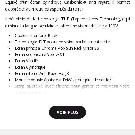
Equipé d'un écran cylindrique
Carbonic-X
anti rayure il permet
d'apprécier au mieux les aspérités du terrain.
Il bénéficie de la technologie
TLT
(Tapered Lens Technology) qui
diminue la fatigue occulaire et offre une vision efficace à 100%.
Couleur monture: Black
Technologie TLT pour une vision parfaitement nette
Ecran principal Chroma Pop Sun Red Mirror S3
Ecran secondaire Yellow S1
Ecran Ventilé
Ecran Cylindrique
Ecran interne Anti Buée Fog X
Mousse double épaisseur DriWix pour plus de confort
Strap ajustable avec silicone pour garder et maintenir votre
masque en place
VOIR PLUS