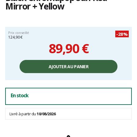
Mirror + Yellow
Les
avis
clients
Prix conseillé
-28%
124,90 €
89,90 €
Prix
unitaire,
AJOUTER AU PANIER
hors
frais
En stock
Livré à partir du
10/08/2026