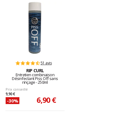
51 avis
RIP CURL
Entretien combinaison
Désinfectant Piss Off sans
rinçage - 250ml
Prix conseillé
9,90 €
6,90 €
-30%