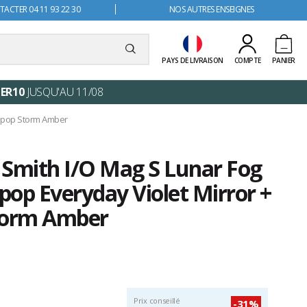
ACTER 04 11 93 22 30
NOS AUTRES ENSEIGNES
PAYS DE LIVRAISON
COMPTE
PANIER
ER10
JUSQU'AU 11/08
mapop Storm Amber
 Smith I/O Mag S Lunar Fog
op Everyday Violet Mirror +
torm Amber
Prix conseillé
-31%