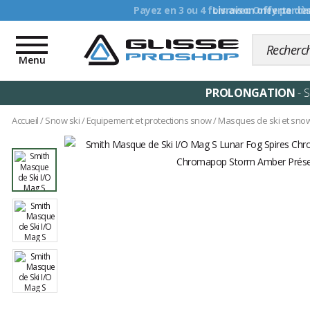
Livraison offerte dè
Toggle
navigation
Menu
PROLONGATION
- 
Accueil
/
Snow ski
/
Equipement et protections snow
/
Masques de ski et sno