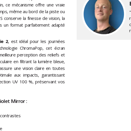
ain, ce mécanisme offre une vraie
temps, même au bord de la piste ou
 conserve la finesse de vision, la
ns un format parfaitement adapté
ie 2
, est idéal pour les journées
chnologie ChromaPop, cet écran
eilleure perception des reliefs et
ulaire en filtrant la lumière bleue,
 assure une vision claire en toutes
ptimale aux impacts, garantissant
otection UV 100 %, préservant vos
olet Mirror :
 contrastes
ne