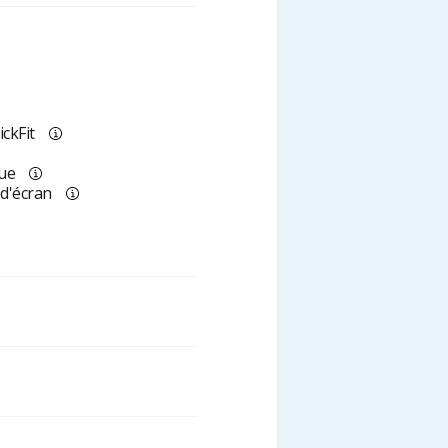
ckFit
que
d'écran