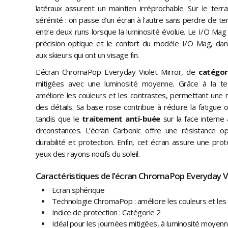
latéraux assurent un maintien irréprochable. Sur le terr
sérénité : on passe d’un écran à l’autre sans perdre de 
entre deux runs lorsque la luminosité évolue. Le I/O Mag S
précision optique et le confort du modèle I/O Mag, da
aux skieurs qui ont un visage fin.
L’écran ChromaPop Everyday Violet Mirror, de
catégor
mitigées avec une luminosité moyenne. Grâce à la te
améliore les couleurs et les contrastes, permettant une m
des détails. Sa base rose contribue à réduire la fatigue oc
tandis que le
traitement anti-buée
sur la face interne
circonstances. L’écran Carbonic offre une résistance o
durabilité et protection. Enfin, cet écran assure une pr
yeux des rayons nocifs du soleil.
Caractéristiques de l'écran ChromaPop Everyday Vi
Ecran sphérique
Technologie ChromaPop : améliore les couleurs et les
Indice de protection : Catégorie 2
Idéal pour les journées mitigées, à luminosité moyen