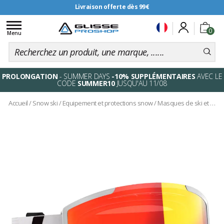
Livraison offerte dès 99€
Toggle
0
navigation
Menu
PROLONGATION
- SUMMER DAYS
-10% SUPPLÉMENTAIRES
AVEC LE
CODE
SUMMER10
JUSQU'AU 11/08
Accueil
/
Snow ski
/
Equipement et protections snow
/
Masques de ski et snowboard