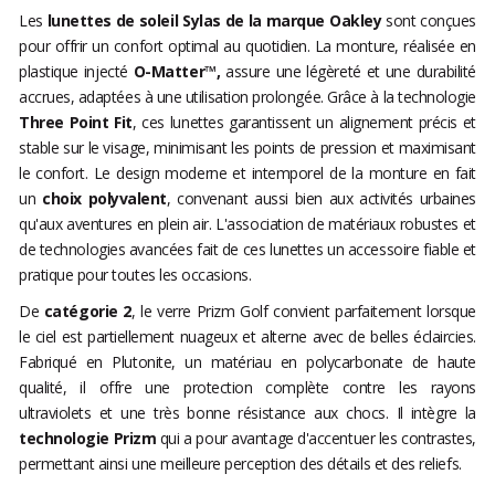
Les
lunettes de soleil Sylas de la marque Oakley
sont conçues
pour offrir un confort optimal au quotidien. La monture, réalisée en
plastique injecté
O-Matter™,
assure une légèreté et une durabilité
accrues, adaptées à une utilisation prolongée. Grâce à la technologie
Three Point Fit
, ces lunettes garantissent un alignement précis et
stable sur le visage, minimisant les points de pression et maximisant
le confort. Le design moderne et intemporel de la monture en fait
un
choix polyvalent
, convenant aussi bien aux activités urbaines
qu'aux aventures en plein air. L'association de matériaux robustes et
de technologies avancées fait de ces lunettes un accessoire fiable et
pratique pour toutes les occasions.
De
catégorie 2
, le verre
Prizm Golf convient parfaitement lorsque
le ciel est partiellement nuageux et alterne avec de belles éclaircies.
Fabriqué en Plutonite, un matériau en polycarbonate de haute
qualité, il offre une protection complète contre les rayons
ultraviolets et une très bonne résistance aux chocs. Il intègre la
technologie Prizm
qui a pour avantage d'accentuer les contrastes,
permettant ainsi une meilleure perception des détails et des reliefs.