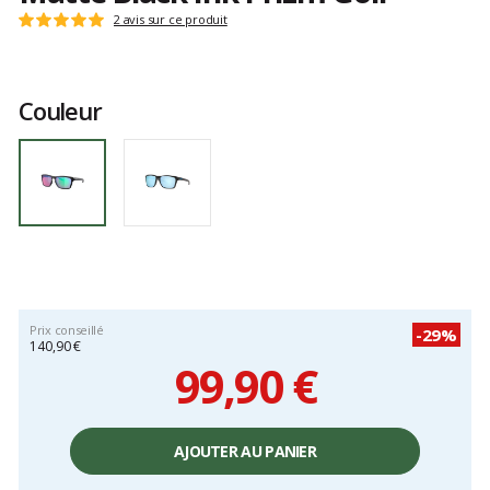
Les
2 avis sur ce produit
Note
avis
:
clients
5
sur
Couleur
5
Prix conseillé
-29%
140,90 €
99,90 €
Prix
unitaire,
AJOUTER AU PANIER
hors
frais