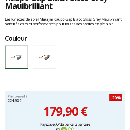
Mauibrilliant
Les
avis
Les lunettes de soleil Maui Jim Kaupo Gap Black Gloss Grey Mauibrilliant
clients
sont très chics et performantes pour toutes vos sorties en plein air.
Couleur
Prix conseillé
-20%
224,90 €
179,90 €
Prix
Payez avec ONEY par carte bancaire
unitaire,
en
?