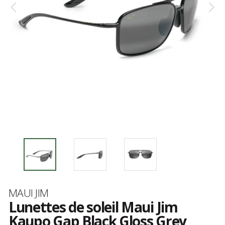
Marque
MAUI JIM
Lunettes de soleil Maui Jim
Kaupo Gap Black Gloss Grey