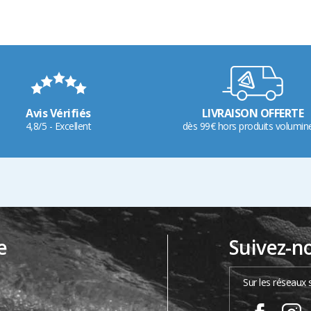
Avis Vérifiés
LIVRAISON OFFERTE
4,8/5 - Excellent
dès 99€ hors produits volumin
e
Suivez-n
…
Sur les réseaux 