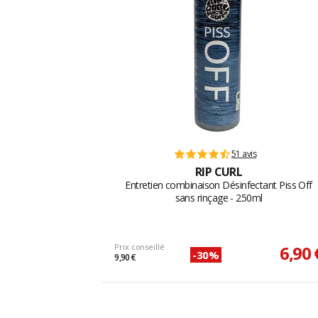
51 avis
RIP CURL
Entretien combinaison Désinfectant Piss Off
sans rinçage - 250ml
Prix conseillé
6,90 
-30%
9,90 €