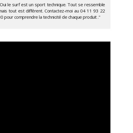
"Oui le surf est un sport technique. Tout se ressemble
mais tout est différent. Contactez-moi au
04 11 93 22
30
pour comprendre la technicité de chaque produit ."