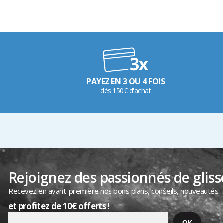
PAYEZ EN 3 OU 4 FOIS
dès 150€ d'achat
Rejoignez des passionnés de gliss
Recevez en avant-première nos bons plans, conseils, nouveautés
et profitez de 10€ offerts !