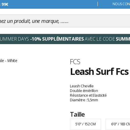
s 99€
NOUS CONT
SUMMER DAYS
-10% SUPPLÉMENTAIRES
AVEC LE CODE
SUMM
Marque
FCS
Leash Surf Fcs
Les
avis
Leash Cheville
clients
Double émérillon
Résistance et Elasticité
Diamètre : 5,5mm
Taille
5'0" / 152 CM
6'0" / 183 C