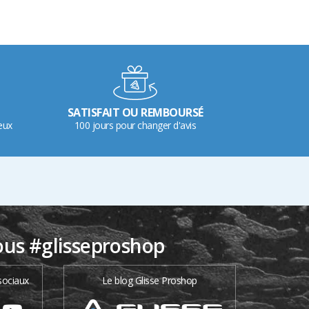
SATISFAIT OU REMBOURSÉ
eux
100 jours pour changer d'avis
ous #glisseproshop
sociaux
Le blog Glisse Proshop