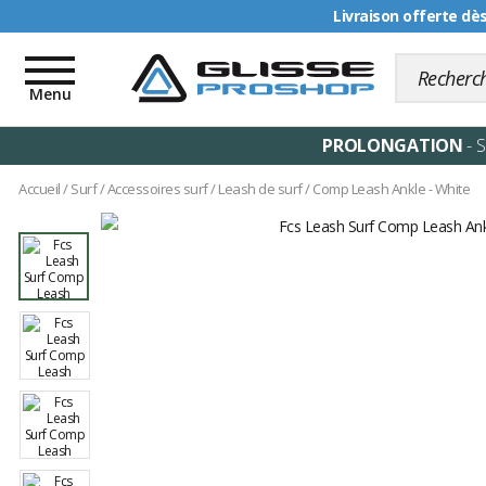
Livraison offerte dè
Toggle
navigation
Menu
PROLONGATION
- 
Accueil
/
Surf
/
Accessoires surf
/
Leash de surf
/
Comp Leash Ankle - White