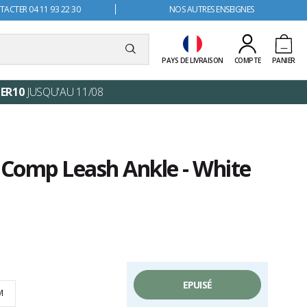
ACTER 04 11 93 22 30
NOS AUTRES ENSEIGNES
PAYS DE LIVRAISON
COMPTE
PANIER
ER10
JUSQU'AU 11/08
 Comp Leash Ankle - White
EPUISÉ
M