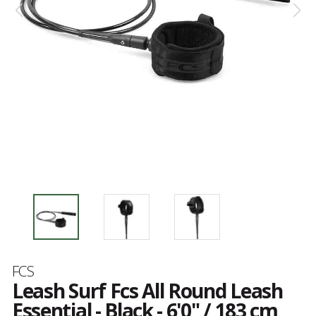
Marque
FCS
Leash Surf Fcs All Round Leash
Essential - Black - 6'0" / 183 cm