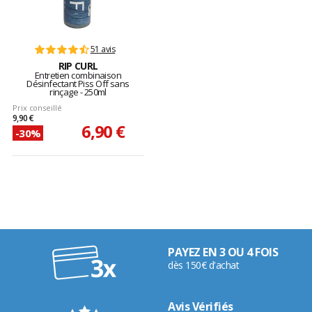
51 avis
RIP CURL
Entretien combinaison
Désinfectant Piss Off sans
rinçage - 250ml
Prix conseillé
9,90 €
6,90 €
-30%
PAYEZ EN 3 OU 4 FOIS
dès 150€ d'achat
Avis Vérifiés