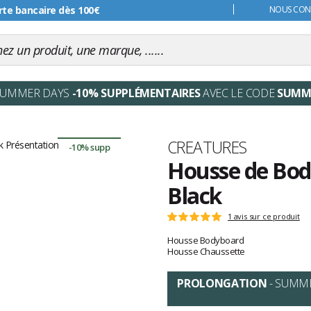
s 99€
NOUS CONT
SUMMER DAYS
-10% SUPPLÉMENTAIRES
AVEC LE CODE
SUMM
Marque
CREATURES
-10% supp
Housse de Body
Black
Les
1 avis sur ce produit
Note
avis
:
Housse Bodyboard
clients
5
Housse Chaussette
sur
5
PROLONGATION
- SUMM