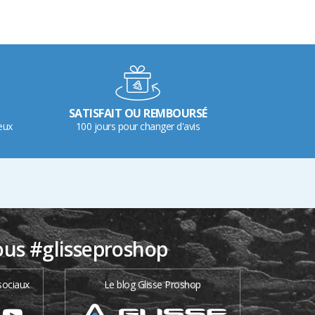
SATISFAIT OU REMBOURSÉ
eux
100 jours pour changer d'avis
ous #glisseproshop
sociaux
Le blog Glisse Proshop