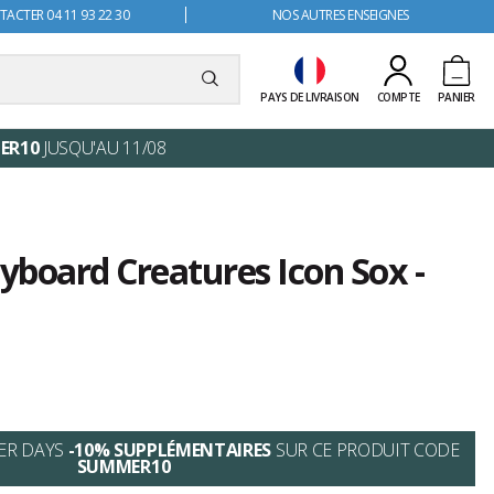
ACTER 04 11 93 22 30
NOS AUTRES ENSEIGNES
PAYS DE LIVRAISON
COMPTE
PANIER
ER10
JUSQU'AU 11/08
board Creatures Icon Sox -
ER DAYS
-10% SUPPLÉMENTAIRES
SUR CE PRODUIT CODE
SUMMER10