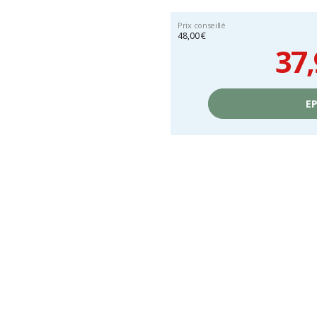
Prix conseillé
48,00 €
37,
Prix
unitaire,
EP
hors
frais