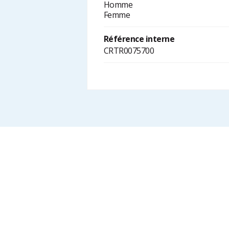
Homme
Femme
Référence interne
CRTR0075700