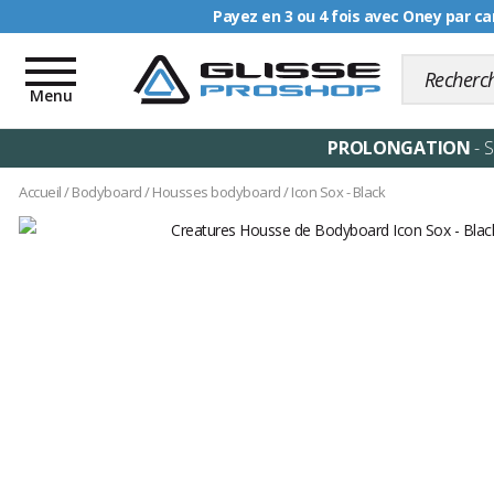
Livraison offerte dè
Toggle
navigation
Menu
PROLONGATION
- 
Accueil
/
Bodyboard
/
Housses bodyboard
/
Icon Sox - Black