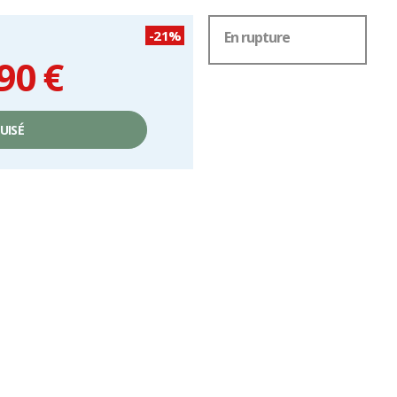
-21%
En rupture
90 €
UISÉ