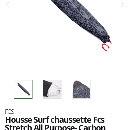
Marque
FCS
Housse Surf chaussette Fcs
Stretch All Purpose- Carbon