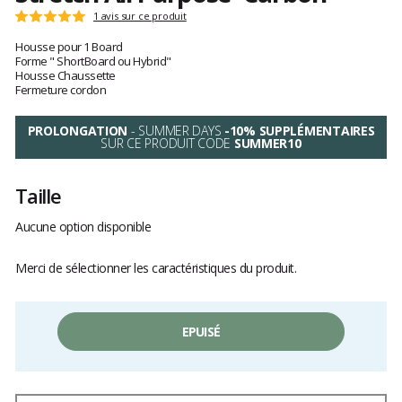
Les
1 avis sur ce produit
Note
avis
:
Housse pour 1 Board
clients
5
Forme " ShortBoard ou Hybrid"
sur
Housse Chaussette
5
Fermeture cordon
PROLONGATION
- SUMMER DAYS
-10% SUPPLÉMENTAIRES
SUR CE PRODUIT CODE
SUMMER10
Taille
Aucune option disponible
Merci de sélectionner les caractéristiques du produit.
EPUISÉ