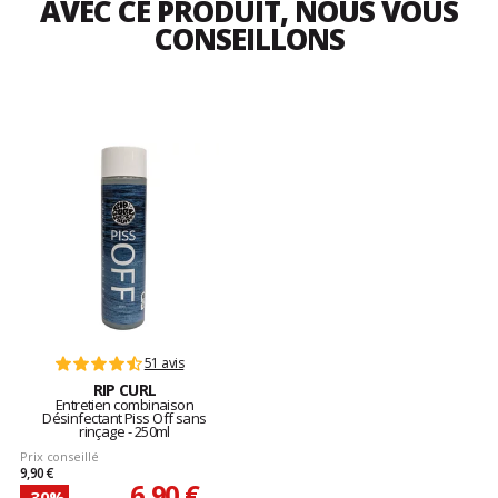
AVEC CE PRODUIT, NOUS VOUS
CONSEILLONS
51 avis
RIP CURL
Entretien combinaison
Désinfectant Piss Off sans
rinçage - 250ml
Prix conseillé
9,90 €
6,90 €
-30%