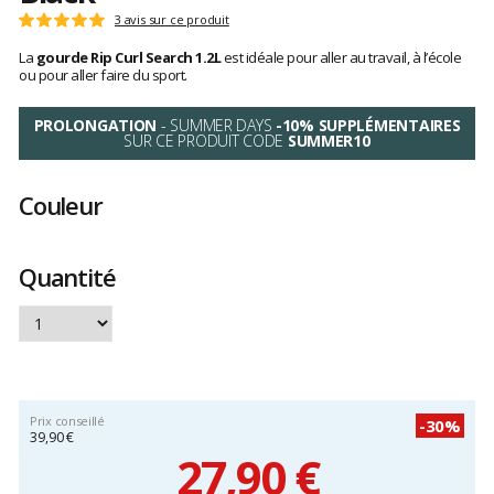
Les
3 avis sur ce produit
Note
avis
:
La
gourde Rip Curl Search 1.2L
est idéale pour aller au travail, à l’école
clients
5
ou pour aller faire du sport.
sur
5
PROLONGATION
- SUMMER DAYS
-10% SUPPLÉMENTAIRES
SUR CE PRODUIT CODE
SUMMER10
Couleur
Quantité
Prix conseillé
-30%
39,90 €
27,90 €