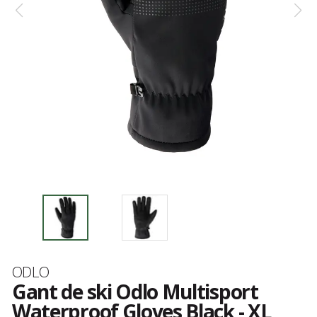
Marque
ODLO
Gant de ski Odlo Multisport
Waterproof Gloves Black - XL