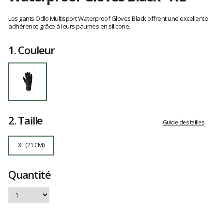
Référence
763410-
Les
15000
avis
Les gants Odlo Multisport Waterproof Gloves Black offrent une excellente
XL
clients
adhérence grâce à leurs paumes en silicone.
1.
Couleur
2.
Taille
Guide des tailles
XL (21 CM)
Quantité