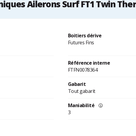
iques Ailerons Surf FT1 Twin Th
Boitiers dérive
Futures Fins
Référence interne
FTFN0078364
Gabarit
Tout gabarit
Maniabilité
3