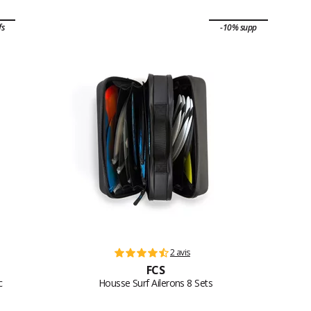
fs
-10% supp
2 avis
FCS
c
Housse Surf Ailerons 8 Sets