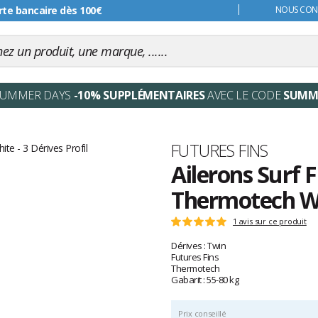
s 99€
NOUS CONT
SUMMER DAYS
-10% SUPPLÉMENTAIRES
AVEC LE CODE
SUMM
Marque
FUTURES FINS
Ailerons Surf 
Thermotech W
Les
1 avis sur ce produit
Note
avis
:
Dérives : Twin
clients
5
Futures Fins
sur
Thermotech
5
Gabarit : 55-80 kg
Prix conseillé