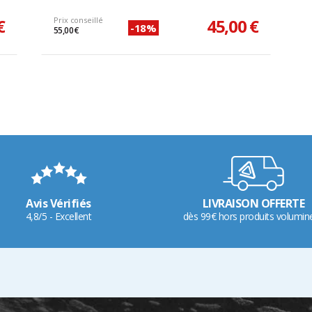
€
Prix conseillé
45,00 €
-18%
55,00 €
Avis Vérifiés
LIVRAISON OFFERTE
4,8/5 - Excellent
dès 99€ hors produits volumin