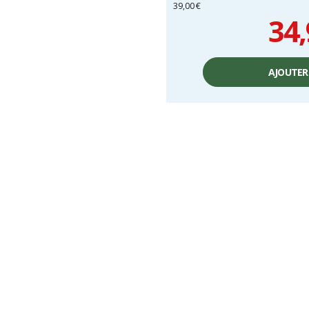
39,00 €
34,
Prix
unitaire,
AJOUTER
hors
frais