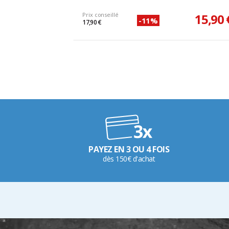
Prix conseillé
15,90 
-11%
17,90 €
PAYEZ EN 3 OU 4 FOIS
dès 150€ d'achat