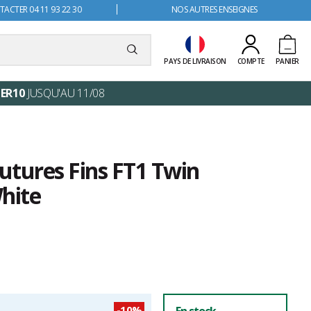
ACTER 04 11 93 22 30
NOS AUTRES ENSEIGNES
PAYS DE LIVRAISON
COMPTE
PANIER
ER10
JUSQU'AU 11/08
Futures Fins FT1 Twin
hite
-10%