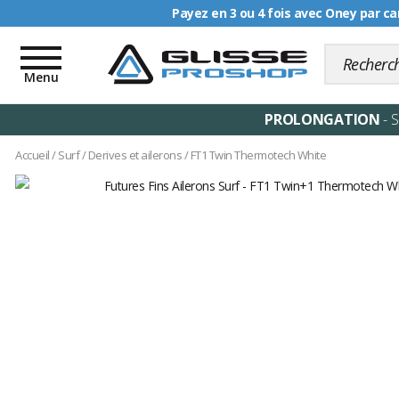
Livraison offerte dè
Toggle
navigation
Menu
PROLONGATION
- 
Accueil
/
Surf
/
Derives et ailerons
/
FT1 Twin Thermotech White