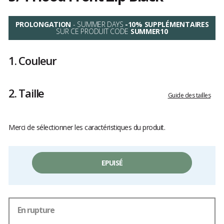
Les
avis
PROLONGATION
- SUMMER DAYS
-10% SUPPLÉMENTAIRES
clients
SUR CE PRODUIT CODE
SUMMER10
1.
Couleur
2.
Taille
Guide des tailles
Merci de sélectionner les caractéristiques du produit.
EPUISÉ
En rupture