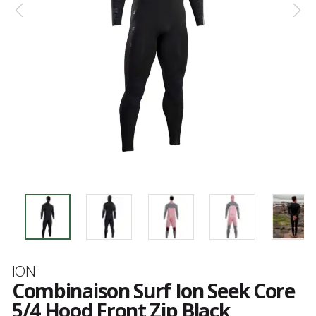
Marque
ION
Combinaison Surf Ion Seek Core
5/4 Hood Front Zip Black