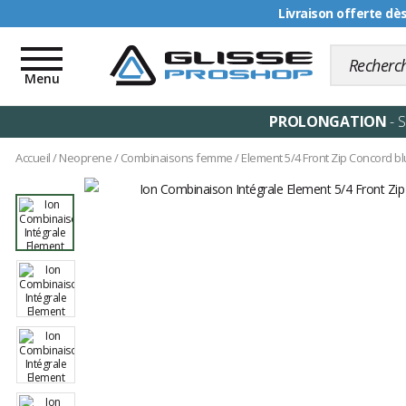
Livraison offerte dè
Toggle
navigation
Menu
PROLONGATION
- 
Accueil
/
Neoprene
/
Combinaisons femme
/
Element 5/4 Front Zip Concord b