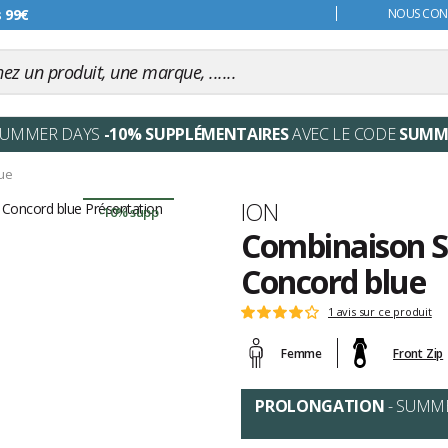
s 99€
NOUS CONT
SUMMER DAYS
-10% SUPPLÉMENTAIRES
AVEC LE CODE
SUMM
lue
Marque
ION
-10% supp
Combinaison Su
Concord blue
Les
1 avis sur ce produit
Note
avis
:
clients
Femme
Front Zip
4
sur
5
PROLONGATION
- SUMM