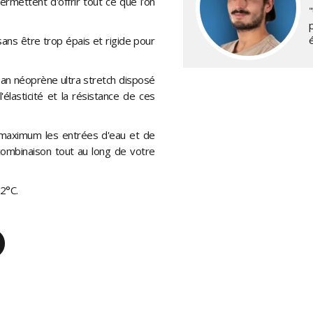
rmettent d'offrir tout ce que l'on
"
é
 sans être trop épais et rigide pour
ban néoprène ultra stretch disposé
élasticité et la résistance de ces
u maximum les entrées d'eau et de
combinaison tout au long de votre
2°C.