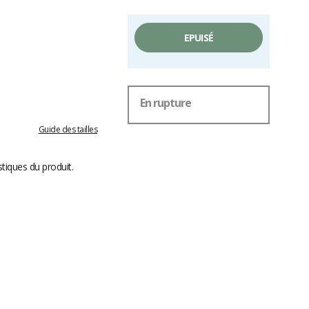
EPUISÉ
En rupture
Guide des tailles
stiques du produit.