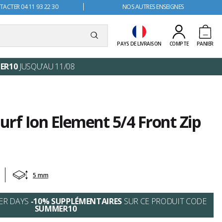
ACTER 04 11 93 22 30
NOS AUTRES ENSEIGNES
PAYS DE LIVRAISON
COMPTE
PANIER
ER10
JUSQU'AU 11/08
rf Ion Element 5/4 Front Zip
5 mm
ER DAYS
-10% SUPPLÉMENTAIRES
SUR CE PRODUIT CODE
SUMMER10