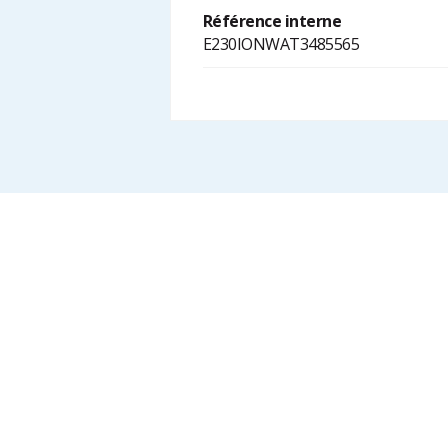
Référence interne
E230IONWAT3485565