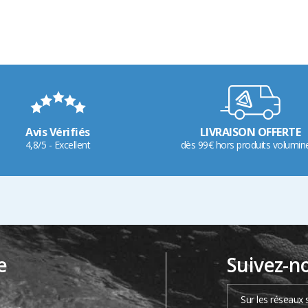
Avis Vérifiés
LIVRAISON OFFERTE
4,8/5 - Excellent
dès 99€ hors produits volumin
e
Suivez-n
…
Sur les réseaux 