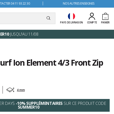
ACTER 04 11 93 22 30
NOS AUTRES ENSEIGNES
PAYS DE LIVRAISON
COMPTE
PANIER
ER10
JUSQU'AU 11/08
rf Ion Element 4/3 Front Zip
4 mm
ER DAYS
-10% SUPPLÉMENTAIRES
SUR CE PRODUIT CODE
SUMMER10