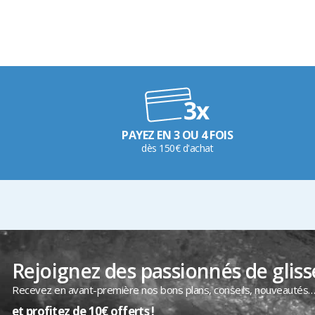
PAYEZ EN 3 OU 4 FOIS
dès 150€ d'achat
Rejoignez des passionnés de gliss
Recevez en avant-première nos bons plans, conseils, nouveautés
et profitez de 10€ offerts !