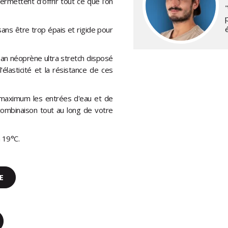
rmettent d'offrir tout ce que l'on
"
é
 sans être trop épais et rigide pour
ban néoprène ultra stretch disposé
élasticité et la résistance de ces
u maximum les entrées d'eau et de
combinaison tout au long de votre
 19°C.
E