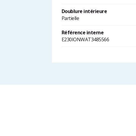
Doublure intérieure
Partielle
Référence interne
E230IONWAT3485566