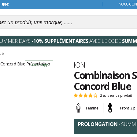
s 99€
NOUS CONT
SUMMER DAYS
-10% SUPPLÉMENTAIRES
AVEC LE CODE
SUMM
lue
Marque
ION
-10% supp
Combinaison Su
Concord Blue
Les
2 avis sur ce produit
Note
avis
:
clients
Femme
Front Zip
4
sur
5
PROLONGATION
- SUMM