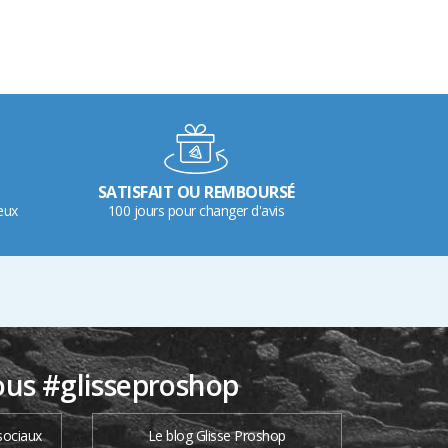
SATISFAIT OU REMBOURSÉ
eux
100 jours pour changer d'avis
ous #glisseproshop
sociaux
Le blog Glisse Proshop