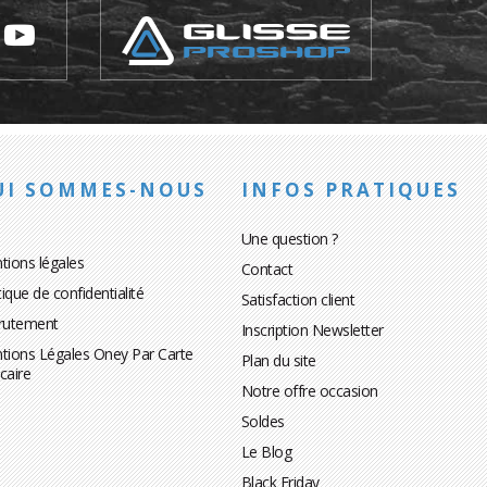
UI SOMMES-NOUS
INFOS PRATIQUES
Une question ?
tions légales
Contact
tique de confidentialité
Satisfaction client
rutement
Inscription Newsletter
tions Légales Oney Par Carte
Plan du site
caire
Notre offre occasion
Soldes
Le Blog
Black Friday