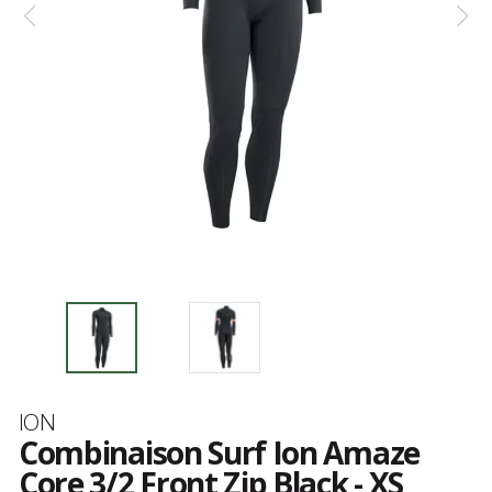
Marque
ION
Combinaison Surf Ion Amaze
Core 3/2 Front Zip Black - XS