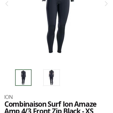
Marque
ION
Combinaison Surf Ion Amaze
Amp 4/3 Front Zip Black - XS