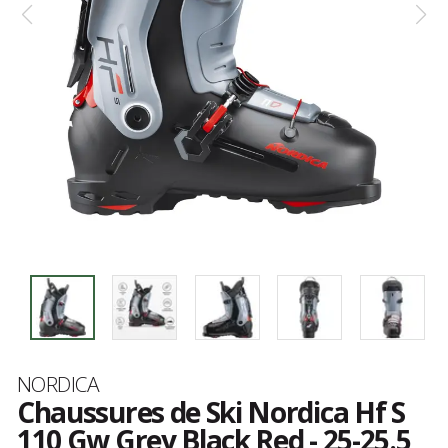
Marque
NORDICA
Chaussures de Ski Nordica Hf S
110 Gw Grey Black Red - 25-25.5