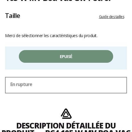
Les
avis
Taille
clients
Guide des tailles
Merci de sélectionner les caractéristiques du produit.
EPUISÉ
En rupture
DESCRIPTION DÉTAILLÉE DU