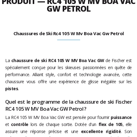
PRODUIT — RC4 105 W MV BOA VAC
GW PETROL
Chaussures de Ski Rc4 105 W Mv Boa Vac Gw Petrol
La
chaussure de ski RC4 105 W MV Boa Vac GW
de Fischer est
spécialement conçue pour les skieuses passionnées en quête de
performance. Alliant style, confort et technologie avancée, cette
chaussure vous offre une expérience de glisse inégalée sur les
pistes
.
Quel est le programme de la chaussure de ski Fischer
RC4 105 W MV Boa Vac GW Petrol ?
La RC4 105 W MV Boa Vac GW est pensée pour fournir
puissance
et
contrôle
lors de chaque sortie. Dotée d'un
flex de 105
, elle
assure une réponse précise et une
excellente rigidité
. Son