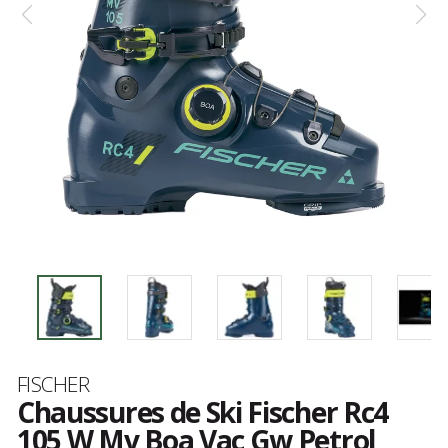
Marque
FISCHER
Chaussures de Ski Fischer Rc4
105 W Mv Boa Vac Gw Petrol