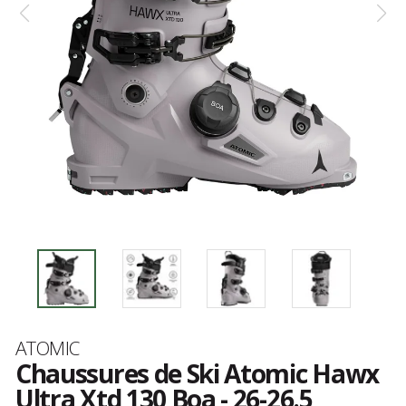
Marque
ATOMIC
Chaussures de Ski Atomic Hawx
Ultra Xtd 130 Boa - 26-26.5