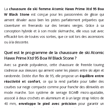
La
chaussure de ski femme Atomic Hawx Prime Xtd 95 Boa
W Black Stone
est conçue pour les passionnées de glisse qui
aiment dévaler aussi bien les pistes parfaitement préparées que
s’aventurer en freerando sur des terrains vierges. Grâce à sa
conception hybride et à son mode ski/marche, elle vous suit avec
efficacité lors de toutes vos sorties, que ce soit lors des ascensions
ou à la descente.
Quel est le programme de la chaussure de ski Atomic
Hawx Prime Xtd 95 Boa W Black Stone ?
Avec sa grande polyvalence, cette chaussure de freeride touring
s’adresse aux skieuses qui aiment varier les plaisirs entre ski alpin et
randonnée. Dotée d’un flex de 95, elle propose un
équilibre entre
réactivité et confort
, ce qui la rend parfaite pour tailler des
courbes sur neige compacte comme pour franchir des dénivelés en
mode marche. Son système de serrage BOA® micro-ajustable,
associé à deux crochets en aluminium et à un large strap Velcro de
40 mm,
enveloppe le pied avec précision
pour garantir un