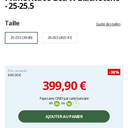
- 25-25.5
Référence
AE503040025X
Les
25-
avis
Taille
25.5
clients
Guide des tailles
25-25.5 (39-40)
26-26.5 (40.5-41)
Prix conseillé
-38%
649,90 €
399,90 €
Prix
Payez avec ONEY par carte bancaire
unitaire,
en
ou
?
hors
frais
AJOUTER AU PANIER