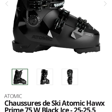
Marque
ATOMIC
Chaussures de Ski Atomic Hawx
Prime 75 W Black Ice - 25-25.5