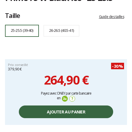
Référence
AE503354025X
Les
25-
avis
Taille
25.5
clients
Guide des tailles
25-25.5 (39-40)
26-26.5 (40.5-41)
Prix conseillé
-30%
379,90 €
264,90 €
Prix
Payez avec ONEY par carte bancaire
unitaire,
en
?
hors
frais
AJOUTER AU PANIER