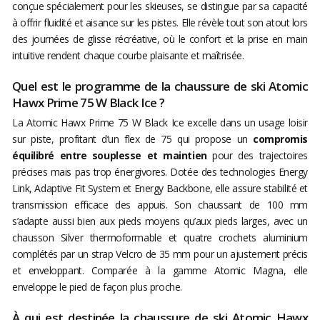
conçue spécialement pour les skieuses, se distingue par sa capacité
à offrir fluidité et aisance sur les pistes. Elle révèle tout son atout lors
des journées de glisse récréative, où le confort et la prise en main
intuitive rendent chaque courbe plaisante et maîtrisée.
Quel est le programme de la chaussure de ski Atomic
Hawx Prime 75 W Black Ice ?
La Atomic Hawx Prime 75 W Black Ice excelle dans un usage loisir
sur piste, profitant d’un flex de 75 qui propose un
compromis
équilibré entre souplesse et maintien
pour des trajectoires
précises mais pas trop énergivores. Dotée des technologies Energy
Link, Adaptive Fit System et Energy Backbone, elle assure stabilité et
transmission efficace des appuis. Son chaussant de 100 mm
s’adapte aussi bien aux pieds moyens qu’aux pieds larges, avec un
chausson Silver thermoformable et quatre crochets aluminium
complétés par un strap Velcro de 35 mm pour un ajustement précis
et enveloppant. Comparée à la gamme Atomic Magna, elle
enveloppe le pied de façon plus proche.
À qui est destinée la chaussure de ski Atomic Hawx