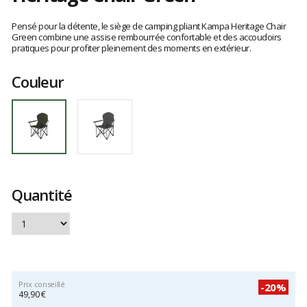
Les
avis
Pensé pour la détente, le siège de camping pliant Kampa Heritage Chair
clients
Green combine une assise rembourrée confortable et des accoudoirs
pratiques pour profiter pleinement des moments en extérieur.
Couleur
Quantité
Prix conseillé
-20%
49,90 €