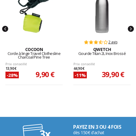
2 avis
COCOON
QWETCH
Corde à linge Travel Clothesline
Gourde Titan 2L Inox Brossé
Charcoal Pine Tree
Prix conseillé
Prix conseillé
13,90 €
44,90 €
9,90 €
39,90 €
-28%
-11%
PAYEZ EN 3 OU 4 FOIS
dès 150€ d'achat