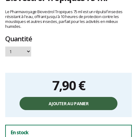
Les
avis
Le Pharmavoyage Biovectrol Tropiques 75 ml est un répulsif insectes
clients
résistant à l'eau, offrant jusqu'à 10 heures de protection contre les
moustiques et autres insectes, parfait pour les activités en milieux
humides.
Quantité
7,90 €
Prix
unitaire,
AJOUTER AU PANIER
hors
frais
En stock