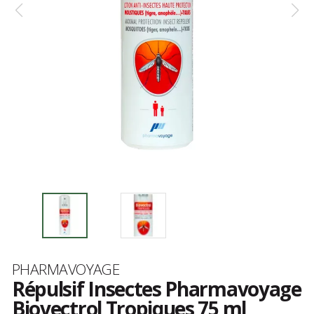
Marque
PHARMAVOYAGE
Répulsif Insectes Pharmavoyage
Biovectrol Tropiques 75 ml